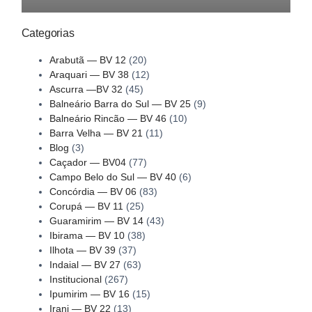
Categorias
Arabutã — BV 12
(20)
Araquari — BV 38
(12)
Ascurra —BV 32
(45)
Balneário Barra do Sul — BV 25
(9)
Balneário Rincão — BV 46
(10)
Barra Velha — BV 21
(11)
Blog
(3)
Caçador — BV04
(77)
Campo Belo do Sul — BV 40
(6)
Concórdia — BV 06
(83)
Corupá — BV 11
(25)
Guaramirim — BV 14
(43)
Ibirama — BV 10
(38)
Ilhota — BV 39
(37)
Indaial — BV 27
(63)
Institucional
(267)
Ipumirim — BV 16
(15)
Irani — BV 22
(13)