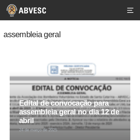
assembleia geral
Edital de convocação para
assembleia geral no dia 12 de
abril
24 de março de 2025