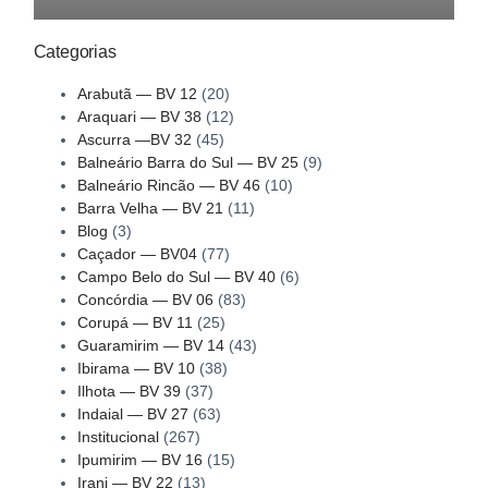
Categorias
Arabutã — BV 12
(20)
Araquari — BV 38
(12)
Ascurra —BV 32
(45)
Balneário Barra do Sul — BV 25
(9)
Balneário Rincão — BV 46
(10)
Barra Velha — BV 21
(11)
Blog
(3)
Caçador — BV04
(77)
Campo Belo do Sul — BV 40
(6)
Concórdia — BV 06
(83)
Corupá — BV 11
(25)
Guaramirim — BV 14
(43)
Ibirama — BV 10
(38)
Ilhota — BV 39
(37)
Indaial — BV 27
(63)
Institucional
(267)
Ipumirim — BV 16
(15)
Irani — BV 22
(13)