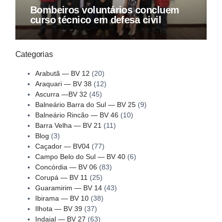
Bombeiros voluntários concluem
curso técnico em defesa civil
Categorias
Arabutã — BV 12
(20)
Araquari — BV 38
(12)
Ascurra —BV 32
(45)
Balneário Barra do Sul — BV 25
(9)
Balneário Rincão — BV 46
(10)
Barra Velha — BV 21
(11)
Blog
(3)
Caçador — BV04
(77)
Campo Belo do Sul — BV 40
(6)
Concórdia — BV 06
(83)
Corupá — BV 11
(25)
Guaramirim — BV 14
(43)
Ibirama — BV 10
(38)
Ilhota — BV 39
(37)
Indaial — BV 27
(63)