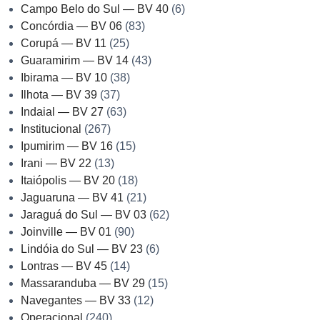
Campo Belo do Sul — BV 40
(6)
Concórdia — BV 06
(83)
Corupá — BV 11
(25)
Guaramirim — BV 14
(43)
Ibirama — BV 10
(38)
Ilhota — BV 39
(37)
Indaial — BV 27
(63)
Institucional
(267)
Ipumirim — BV 16
(15)
Irani — BV 22
(13)
Itaiópolis — BV 20
(18)
Jaguaruna — BV 41
(21)
Jaraguá do Sul — BV 03
(62)
Joinville — BV 01
(90)
Lindóia do Sul — BV 23
(6)
Lontras — BV 45
(14)
Massaranduba — BV 29
(15)
Navegantes — BV 33
(12)
Operacional
(240)