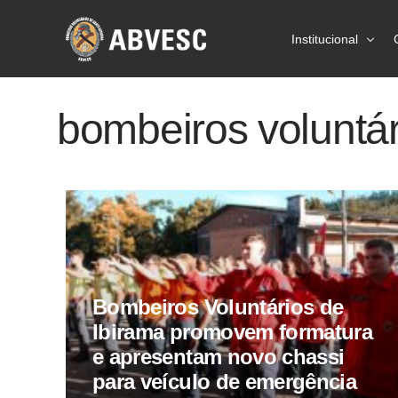
Institucional
Sobre a ABVES
bombeiros voluntár
Ações
Prevenção
Estatísticas
Imprensa
Bombeiros Voluntários de
Ibirama promovem formatura
e apresentam novo chassi
para veículo de emergência