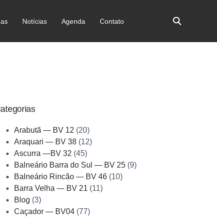
as
Notícias
Agenda
Contato
ategorias
Arabutã — BV 12
(20)
Araquari — BV 38
(12)
Ascurra —BV 32
(45)
Balneário Barra do Sul — BV 25
(9)
Balneário Rincão — BV 46
(10)
Barra Velha — BV 21
(11)
Blog
(3)
Caçador — BV04
(77)