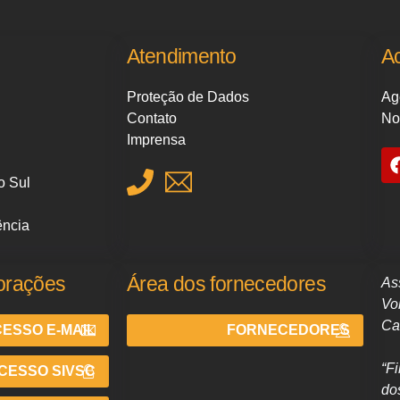
Atendimento
A
Proteção de Dados
Ag
Contato
No
Imprensa
o Sul
ência
orações
Área dos fornecedores
As
Vo
Ca
ESSO E-MAIL
FORNECEDORES
“F
CESSO SIVSC
do