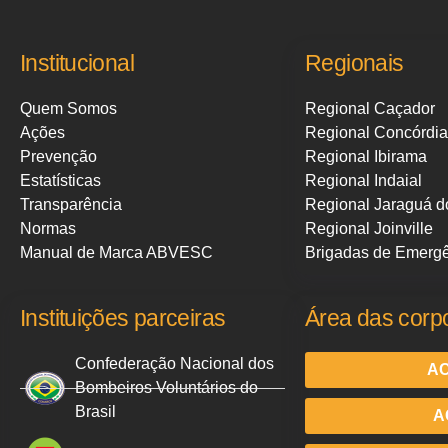
Institucional
Regionais
Quem Somos
Regional Caçador
Ações
Regional Concórdia
Prevenção
Regional Ibirama
Estatísticas
Regional Indaial
Transparência
Regional Jaraguá d
Normas
Regional Joinville
Manual de Marca ABVESC
Brigadas de Emerg
Instituições parceiras
Área das corp
Confederação Nacional dos
AC
Bombeiros Voluntários do
Brasil
A