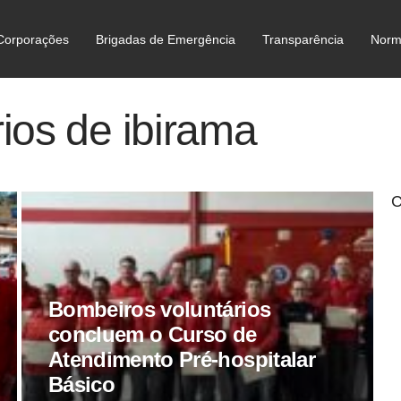
Corporações
Brigadas de Emergência
Transparência
Norm
C
ios de ibirama
C
Bombeiros voluntários
concluem o Curso de
Atendimento Pré-hospitalar
Básico