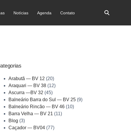
as
Notícias
Agenda
Contato
ategorias
Arabutã — BV 12
(20)
Araquari — BV 38
(12)
Ascurra —BV 32
(45)
Balneário Barra do Sul — BV 25
(9)
Balneário Rincão — BV 46
(10)
Barra Velha — BV 21
(11)
Blog
(3)
Caçador — BV04
(77)