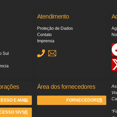
Atendimento
A
Proteção de Dados
Ag
Contato
No
Imprensa
o Sul
ência
orações
Área dos fornecedores
As
Vo
Ca
ESSO E-MAIL
FORNECEDORES
“F
CESSO SIVSC