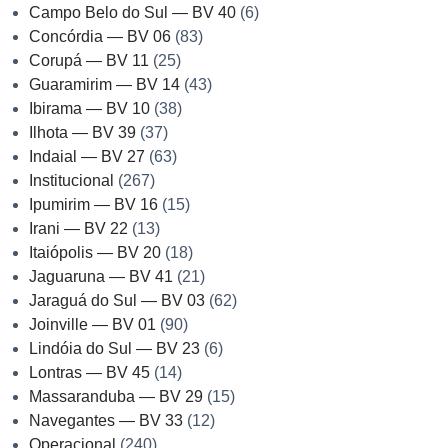
Campo Belo do Sul — BV 40
(6)
Concórdia — BV 06
(83)
Corupá — BV 11
(25)
Guaramirim — BV 14
(43)
Ibirama — BV 10
(38)
Ilhota — BV 39
(37)
Indaial — BV 27
(63)
Institucional
(267)
Ipumirim — BV 16
(15)
Irani — BV 22
(13)
Itaiópolis — BV 20
(18)
Jaguaruna — BV 41
(21)
Jaraguá do Sul — BV 03
(62)
Joinville — BV 01
(90)
Lindóia do Sul — BV 23
(6)
Lontras — BV 45
(14)
Massaranduba — BV 29
(15)
Navegantes — BV 33
(12)
Operacional
(240)