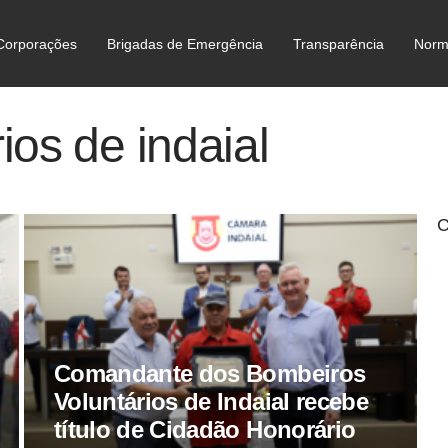
Corporações
Brigadas de Emergência
Transparência
Norm
C
ios de indaial
C
Comandante dos Bombeiros
Voluntários de Indaial recebe
título de Cidadão Honorário