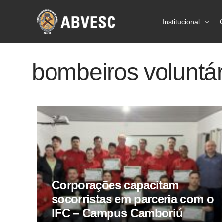
Institucional
Sobre a ABVES
bombeiros voluntár
Ações
Prevenção
Estatísticas
Imprensa
Corporações capacitam
socorristas em parceria com o
IFC – Campus Camboriú