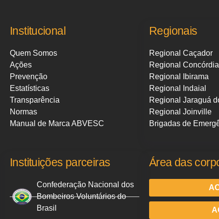
Institucional
Regionais
Quem Somos
Regional Caçador
Ações
Regional Concórdia
Prevenção
Regional Ibirama
Estatísticas
Regional Indaial
Transparência
Regional Jaraguá d
Normas
Regional Joinville
Manual de Marca ABVESC
Brigadas de Emerg
Instituições parceiras
Área das corp
Confederação Nacional dos
AC
Bombeiros Voluntários do
Brasil
A