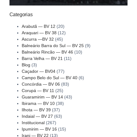
Categorias
Arabutã — BV 12
(20)
Araquari — BV 38
(12)
Ascurra —BV 32
(45)
Balneário Barra do Sul — BV 25
(9)
Balneário Rincão — BV 46
(10)
Barra Velha — BV 21
(11)
Blog
(3)
Caçador — BV04
(77)
Campo Belo do Sul — BV 40
(6)
Concórdia — BV 06
(83)
Corupá — BV 11
(25)
Guaramirim — BV 14
(43)
Ibirama — BV 10
(38)
Ilhota — BV 39
(37)
Indaial — BV 27
(63)
Institucional
(267)
Ipumirim — BV 16
(15)
Irani — BV 22
(13)