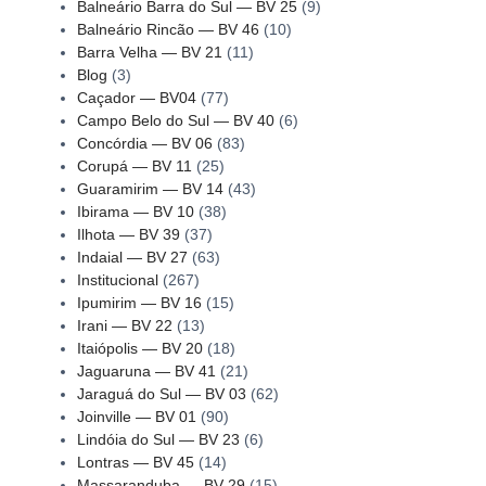
Balneário Barra do Sul — BV 25
(9)
Balneário Rincão — BV 46
(10)
Barra Velha — BV 21
(11)
Blog
(3)
Caçador — BV04
(77)
Campo Belo do Sul — BV 40
(6)
Concórdia — BV 06
(83)
Corupá — BV 11
(25)
Guaramirim — BV 14
(43)
Ibirama — BV 10
(38)
Ilhota — BV 39
(37)
Indaial — BV 27
(63)
Institucional
(267)
Ipumirim — BV 16
(15)
Irani — BV 22
(13)
Itaiópolis — BV 20
(18)
Jaguaruna — BV 41
(21)
Jaraguá do Sul — BV 03
(62)
Joinville — BV 01
(90)
Lindóia do Sul — BV 23
(6)
Lontras — BV 45
(14)
Massaranduba — BV 29
(15)