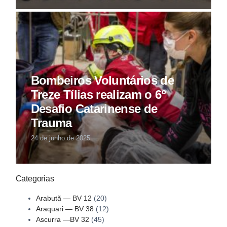
Bombeiros Voluntários de
Treze Tílias realizam o 6º
Desafio Catarinense de
Trauma
24 de junho de 2025
Categorias
Arabutã — BV 12
(20)
Araquari — BV 38
(12)
Ascurra —BV 32
(45)