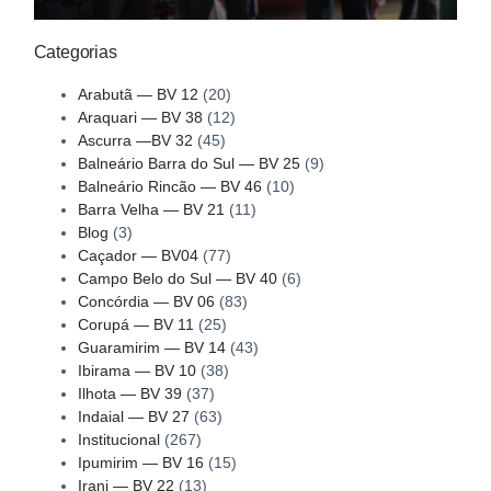
Categorias
Arabutã — BV 12
(20)
Araquari — BV 38
(12)
Ascurra —BV 32
(45)
Balneário Barra do Sul — BV 25
(9)
Balneário Rincão — BV 46
(10)
Barra Velha — BV 21
(11)
Blog
(3)
Caçador — BV04
(77)
Campo Belo do Sul — BV 40
(6)
Concórdia — BV 06
(83)
Corupá — BV 11
(25)
Guaramirim — BV 14
(43)
Ibirama — BV 10
(38)
Ilhota — BV 39
(37)
Indaial — BV 27
(63)
Institucional
(267)
Ipumirim — BV 16
(15)
Irani — BV 22
(13)