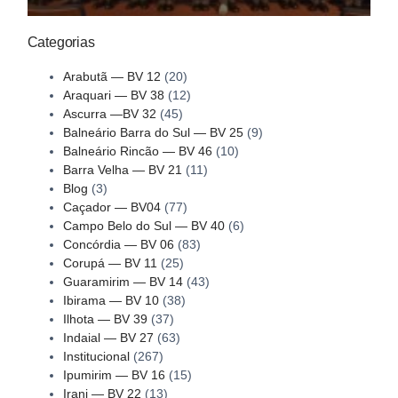
Categorias
Arabutã — BV 12
(20)
Araquari — BV 38
(12)
Ascurra —BV 32
(45)
Balneário Barra do Sul — BV 25
(9)
Balneário Rincão — BV 46
(10)
Barra Velha — BV 21
(11)
Blog
(3)
Caçador — BV04
(77)
Campo Belo do Sul — BV 40
(6)
Concórdia — BV 06
(83)
Corupá — BV 11
(25)
Guaramirim — BV 14
(43)
Ibirama — BV 10
(38)
Ilhota — BV 39
(37)
Indaial — BV 27
(63)
Institucional
(267)
Ipumirim — BV 16
(15)
Irani — BV 22
(13)