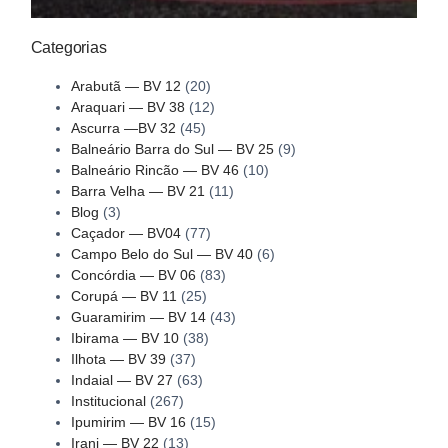
Categorias
Arabutã — BV 12
(20)
Araquari — BV 38
(12)
Ascurra —BV 32
(45)
Balneário Barra do Sul — BV 25
(9)
Balneário Rincão — BV 46
(10)
Barra Velha — BV 21
(11)
Blog
(3)
Caçador — BV04
(77)
Campo Belo do Sul — BV 40
(6)
Concórdia — BV 06
(83)
Corupá — BV 11
(25)
Guaramirim — BV 14
(43)
Ibirama — BV 10
(38)
Ilhota — BV 39
(37)
Indaial — BV 27
(63)
Institucional
(267)
Ipumirim — BV 16
(15)
Irani — BV 22
(13)