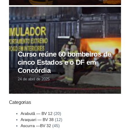
Curso reúne 60 bombeiros de
cinco Estados e o DF em
Concórdia
24 de abril de 2025
Categorias
Arabutã — BV 12
(20)
Araquari — BV 38
(12)
Ascurra —BV 32
(45)