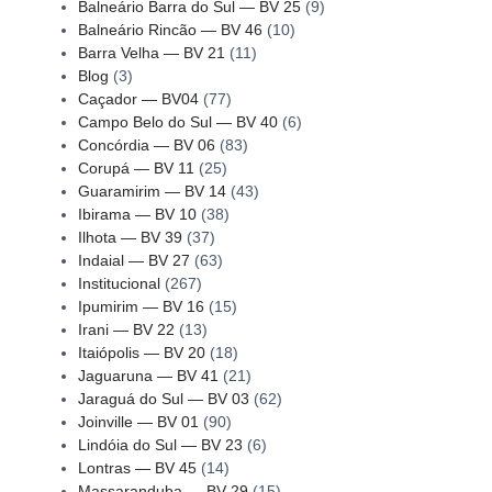
Balneário Barra do Sul — BV 25
(9)
Balneário Rincão — BV 46
(10)
Barra Velha — BV 21
(11)
Blog
(3)
Caçador — BV04
(77)
Campo Belo do Sul — BV 40
(6)
Concórdia — BV 06
(83)
Corupá — BV 11
(25)
Guaramirim — BV 14
(43)
Ibirama — BV 10
(38)
Ilhota — BV 39
(37)
Indaial — BV 27
(63)
Institucional
(267)
Ipumirim — BV 16
(15)
Irani — BV 22
(13)
Itaiópolis — BV 20
(18)
Jaguaruna — BV 41
(21)
Jaraguá do Sul — BV 03
(62)
Joinville — BV 01
(90)
Lindóia do Sul — BV 23
(6)
Lontras — BV 45
(14)
Massaranduba — BV 29
(15)