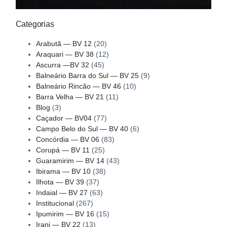
Categorias
Arabutã — BV 12
(20)
Araquari — BV 38
(12)
Ascurra —BV 32
(45)
Balneário Barra do Sul — BV 25
(9)
Balneário Rincão — BV 46
(10)
Barra Velha — BV 21
(11)
Blog
(3)
Caçador — BV04
(77)
Campo Belo do Sul — BV 40
(6)
Concórdia — BV 06
(83)
Corupá — BV 11
(25)
Guaramirim — BV 14
(43)
Ibirama — BV 10
(38)
Ilhota — BV 39
(37)
Indaial — BV 27
(63)
Institucional
(267)
Ipumirim — BV 16
(15)
Irani — BV 22
(13)