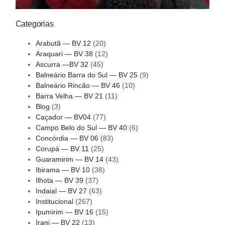
Categorias
Arabutã — BV 12
(20)
Araquari — BV 38
(12)
Ascurra —BV 32
(45)
Balneário Barra do Sul — BV 25
(9)
Balneário Rincão — BV 46
(10)
Barra Velha — BV 21
(11)
Blog
(3)
Caçador — BV04
(77)
Campo Belo do Sul — BV 40
(6)
Concórdia — BV 06
(83)
Corupá — BV 11
(25)
Guaramirim — BV 14
(43)
Ibirama — BV 10
(38)
Ilhota — BV 39
(37)
Indaial — BV 27
(63)
Institucional
(267)
Ipumirim — BV 16
(15)
Irani — BV 22
(13)