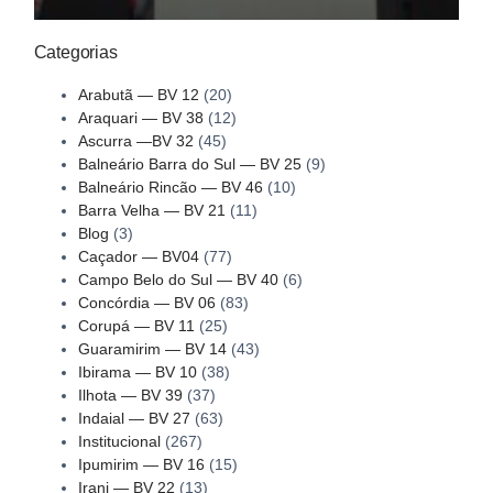
Categorias
Arabutã — BV 12
(20)
Araquari — BV 38
(12)
Ascurra —BV 32
(45)
Balneário Barra do Sul — BV 25
(9)
Balneário Rincão — BV 46
(10)
Barra Velha — BV 21
(11)
Blog
(3)
Caçador — BV04
(77)
Campo Belo do Sul — BV 40
(6)
Concórdia — BV 06
(83)
Corupá — BV 11
(25)
Guaramirim — BV 14
(43)
Ibirama — BV 10
(38)
Ilhota — BV 39
(37)
Indaial — BV 27
(63)
Institucional
(267)
Ipumirim — BV 16
(15)
Irani — BV 22
(13)