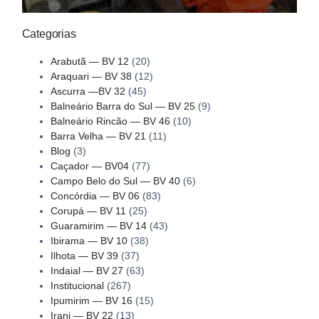
Categorias
Arabutã — BV 12
(20)
Araquari — BV 38
(12)
Ascurra —BV 32
(45)
Balneário Barra do Sul — BV 25
(9)
Balneário Rincão — BV 46
(10)
Barra Velha — BV 21
(11)
Blog
(3)
Caçador — BV04
(77)
Campo Belo do Sul — BV 40
(6)
Concórdia — BV 06
(83)
Corupá — BV 11
(25)
Guaramirim — BV 14
(43)
Ibirama — BV 10
(38)
Ilhota — BV 39
(37)
Indaial — BV 27
(63)
Institucional
(267)
Ipumirim — BV 16
(15)
Irani — BV 22
(13)