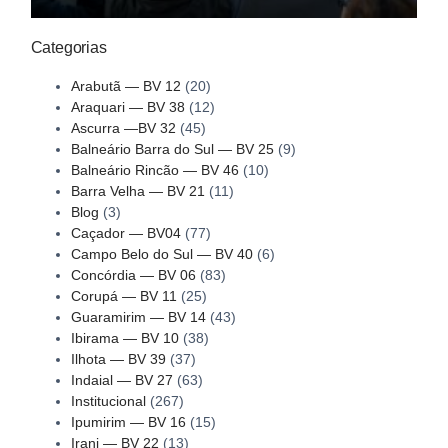
Categorias
Arabutã — BV 12
(20)
Araquari — BV 38
(12)
Ascurra —BV 32
(45)
Balneário Barra do Sul — BV 25
(9)
Balneário Rincão — BV 46
(10)
Barra Velha — BV 21
(11)
Blog
(3)
Caçador — BV04
(77)
Campo Belo do Sul — BV 40
(6)
Concórdia — BV 06
(83)
Corupá — BV 11
(25)
Guaramirim — BV 14
(43)
Ibirama — BV 10
(38)
Ilhota — BV 39
(37)
Indaial — BV 27
(63)
Institucional
(267)
Ipumirim — BV 16
(15)
Irani — BV 22
(13)