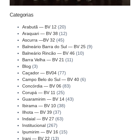
Categorias
Arabutã — BV 12
(20)
Araquari — BV 38
(12)
Ascurra —BV 32
(45)
Balneário Barra do Sul — BV 25
(9)
Balneário Rincão — BV 46
(10)
Barra Velha — BV 21
(11)
Blog
(3)
Caçador — BV04
(77)
Campo Belo do Sul — BV 40
(6)
Concórdia — BV 06
(83)
Corupá — BV 11
(25)
Guaramirim — BV 14
(43)
Ibirama — BV 10
(38)
Ilhota — BV 39
(37)
Indaial — BV 27
(63)
Institucional
(267)
Ipumirim — BV 16
(15)
Irani — BV 22
(13)