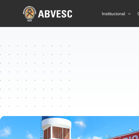
Institucional
Sobre a ABVES
Ações
Prevenção
Estatísticas
Imprensa