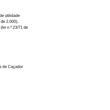
de utilidade
 de 2.000),
(lei n.º 23/71 de
os de Caçador