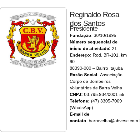
Reginaldo Rosa
dos Santos
Presidente
Fundação
: 30/10/1995
Número sequencial de
início de atividade:
21
Endereço:
Rod. BR-101, km
90
88390-000 – Bairro Itajuba
Razão Social:
Associação
Corpo de Bombeiros
Voluntários de Barra Velha
CNPJ:
03.795.934/0001-55
Telefone:
(47) 3305-7009
(WhatsApp)
E-mail de
contato
:
barravelha@abvesc.com.