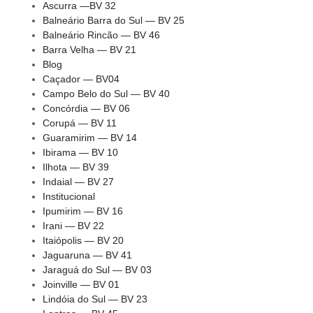
Ascurra —BV 32
Balneário Barra do Sul — BV 25
Balneário Rincão — BV 46
Barra Velha — BV 21
Blog
Caçador — BV04
Campo Belo do Sul — BV 40
Concórdia — BV 06
Corupá — BV 11
Guaramirim — BV 14
Ibirama — BV 10
Ilhota — BV 39
Indaial — BV 27
Institucional
Ipumirim — BV 16
Irani — BV 22
Itaiópolis — BV 20
Jaguaruna — BV 41
Jaraguá do Sul — BV 03
Joinville — BV 01
Lindóia do Sul — BV 23