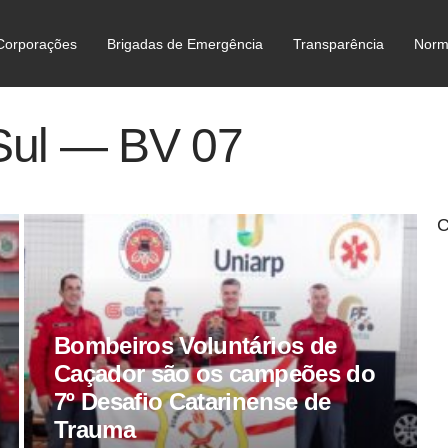
Corporações
Brigadas de Emergência
Transparência
Norm
C
Sul — BV 07
C
Bombeiros Voluntários de
Caçador são os campeões do
7º Desafio Catarinense de
Trauma