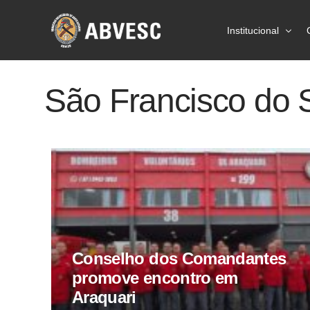
Institucional
Sobre a ABVES
São Francisco do 
Ações
Prevenção
Estatísticas
Imprensa
Conselho dos Comandantes
promove encontro em
Araquari