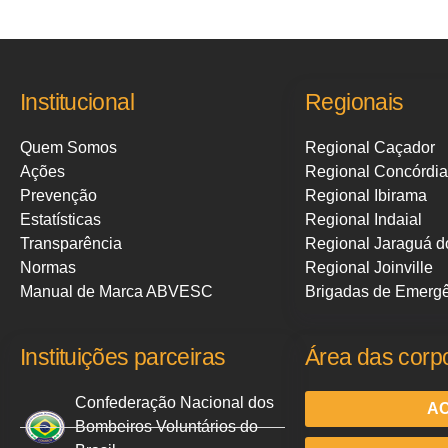
Institucional
Regionais
Quem Somos
Regional Caçador
Ações
Regional Concórdia
Prevenção
Regional Ibirama
Estatísticas
Regional Indaial
Transparência
Regional Jaraguá d
Normas
Regional Joinville
Manual de Marca ABVESC
Brigadas de Emerg
Instituições parceiras
Área das corp
Confederação Nacional dos
AC
Bombeiros Voluntários do