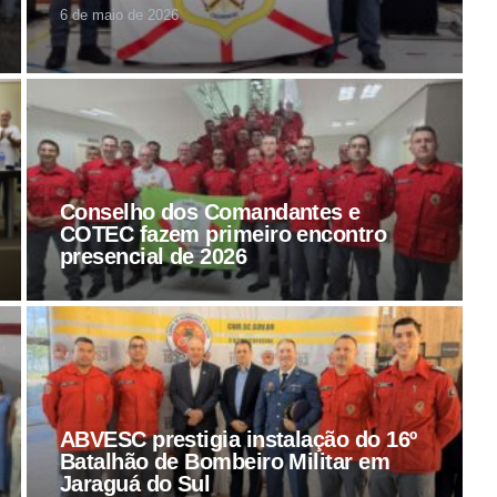
6 de maio de 2026
Conselho dos Comandantes e
COTEC fazem primeiro encontro
presencial de 2026
ABVESC prestigia instalação do 16º
Batalhão de Bombeiro Militar em
Jaraguá do Sul