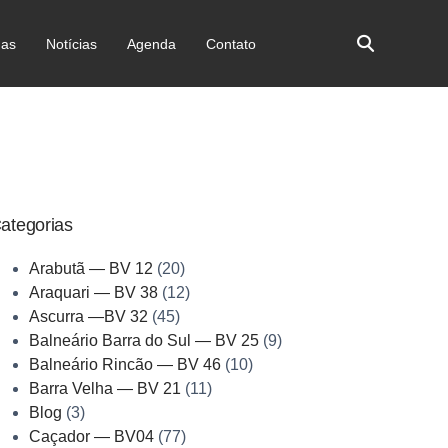
as
Notícias
Agenda
Contato
ategorias
Arabutã — BV 12
(20)
Araquari — BV 38
(12)
Ascurra —BV 32
(45)
Balneário Barra do Sul — BV 25
(9)
Balneário Rincão — BV 46
(10)
Barra Velha — BV 21
(11)
Blog
(3)
Caçador — BV04
(77)