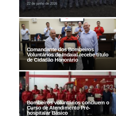
22 de junho de 2026
Comandante dos Bombeiros
Voluntários de Indaial recebe título
de Cidadão Honorário
Bombeiros voluntários concluem o
Curso de Atendimento Pré-
hospitalar Básico