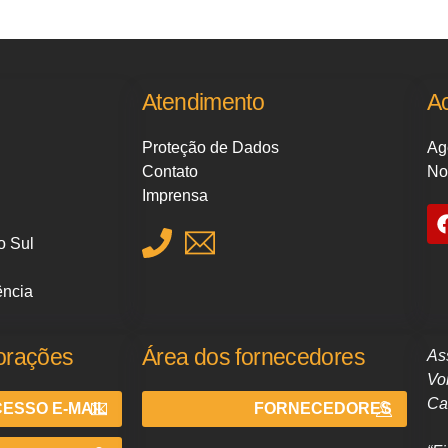
Atendimento
A
Proteção de Dados
Ag
Contato
No
Imprensa
o Sul
ência
orações
Área dos fornecedores
As
Vo
Ca
ESSO E-MAIL
FORNECEDORES