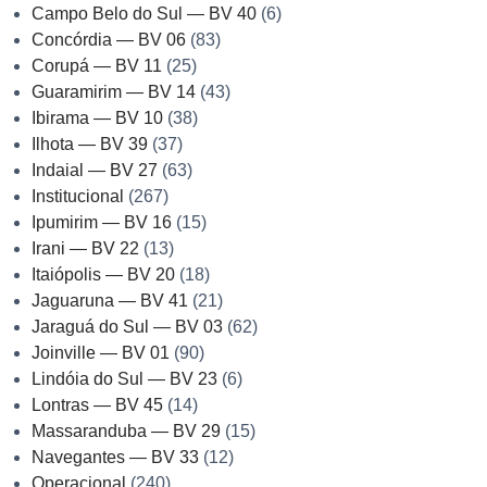
Campo Belo do Sul — BV 40
(6)
Concórdia — BV 06
(83)
Corupá — BV 11
(25)
Guaramirim — BV 14
(43)
Ibirama — BV 10
(38)
Ilhota — BV 39
(37)
Indaial — BV 27
(63)
Institucional
(267)
Ipumirim — BV 16
(15)
Irani — BV 22
(13)
Itaiópolis — BV 20
(18)
Jaguaruna — BV 41
(21)
Jaraguá do Sul — BV 03
(62)
Joinville — BV 01
(90)
Lindóia do Sul — BV 23
(6)
Lontras — BV 45
(14)
Massaranduba — BV 29
(15)
Navegantes — BV 33
(12)
Operacional
(240)