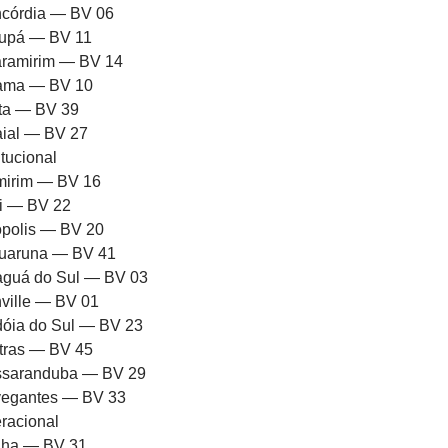
córdia — BV 06
upá — BV 11
ramirim — BV 14
rama — BV 10
ota — BV 39
aial — BV 27
itucional
mirim — BV 16
ni — BV 22
iópolis — BV 20
uaruna — BV 41
aguá do Sul — BV 03
nville — BV 01
dóia do Sul — BV 23
tras — BV 45
saranduba — BV 29
egantes — BV 33
racional
ha — BV 31