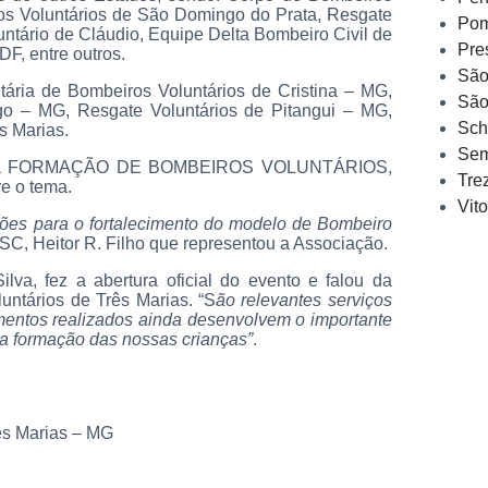
os Voluntários de São Domingo do Prata, Resgate
Pom
ntário de Cláudio, Equipe Delta Bombeiro Civil de
Pre
DF, entre outros.
São
ria de Bombeiros Voluntários de Cristina – MG,
São
go – MG, Resgate Voluntários de Pitangui – MG,
Sch
s Marias.
Sem
do foi a FORMAÇÃO DE BOMBEIROS VOLUNTÁRIOS,
Tre
e o tema.
Vit
ições para o fortalecimento do modelo de Bombeiro
SC, Heitor R. Filho que representou a Associação.
ilva, fez a abertura oficial do evento e falou da
ntários de Três Marias. “S
ão relevantes serviços
mentos realizados ainda desenvolvem o importante
 a formação das nossas crianças”
.
ês Marias – MG