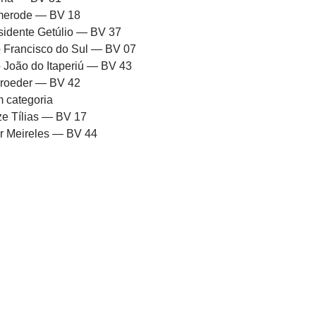
erode — BV 18
sidente Getúlio — BV 37
 Francisco do Sul — BV 07
 João do Itaperiú — BV 43
roeder — BV 42
 categoria
ze Tílias — BV 17
or Meireles — BV 44