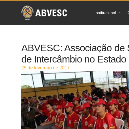
Institucional
Sobre a ABVES
ABVESC: Associação de Sa
Ações
de Intercâmbio no Estado
Prevenção
25 de fevereiro de 2017
Estatísticas
Imprensa