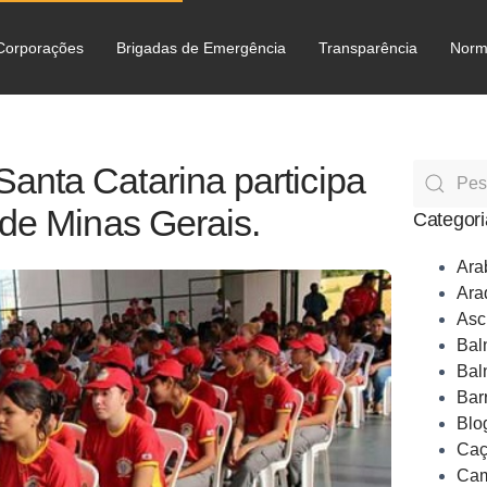
Corporações
Brigadas de Emergência
Transparência
Norm
C
nta Catarina participa
 de Minas Gerais.
Categori
Ara
Ara
Asc
Bal
Bal
Bar
Blo
Caç
Cam