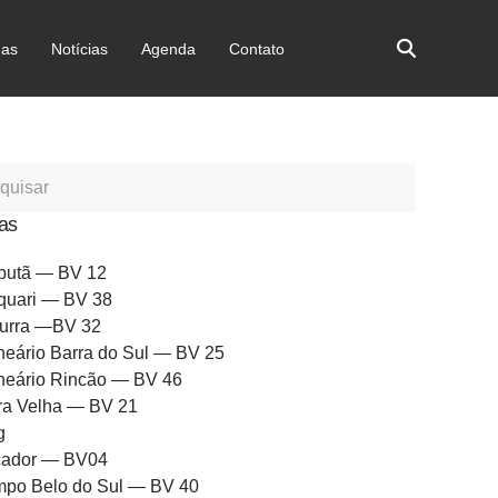
as
Notícias
Agenda
Contato
as
butã — BV 12
quari — BV 38
urra —BV 32
neário Barra do Sul — BV 25
neário Rincão — BV 46
ra Velha — BV 21
g
ador — BV04
po Belo do Sul — BV 40