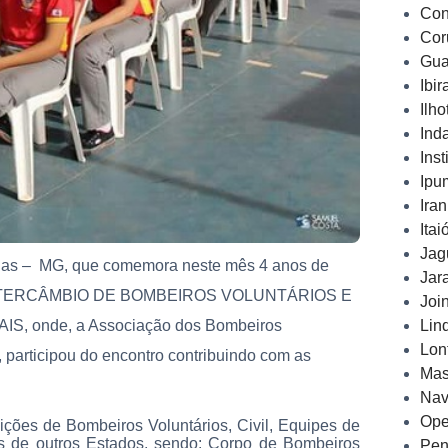
Con
Cor
Gua
Ibi
Ilh
Ind
Inst
Ipu
Ira
Ita
Jag
ias –
MG, que comemora neste mês 4 anos de
Jar
o 1º INTERCÂMBIO DE BOMBEIROS VOLUNTÁRIOS E
Joi
Lin
 onde, a Associação dos Bombeiros
Lon
participou do encontro contribuindo com as
Mas
Nav
Ope
ições de Bombeiros Voluntários, Civil, Equipes de
is de outros Estados, sendo: Corpo de Bombeiros
Pen