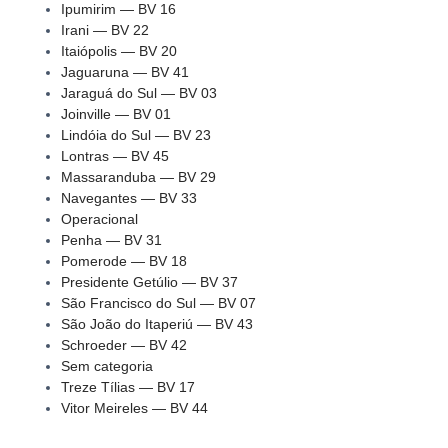
Ipumirim — BV 16
Irani — BV 22
Itaiópolis — BV 20
Jaguaruna — BV 41
Jaraguá do Sul — BV 03
Joinville — BV 01
Lindóia do Sul — BV 23
Lontras — BV 45
Massaranduba — BV 29
Navegantes — BV 33
Operacional
Penha — BV 31
Pomerode — BV 18
Presidente Getúlio — BV 37
São Francisco do Sul — BV 07
São João do Itaperiú — BV 43
Schroeder — BV 42
Sem categoria
Treze Tílias — BV 17
Vitor Meireles — BV 44