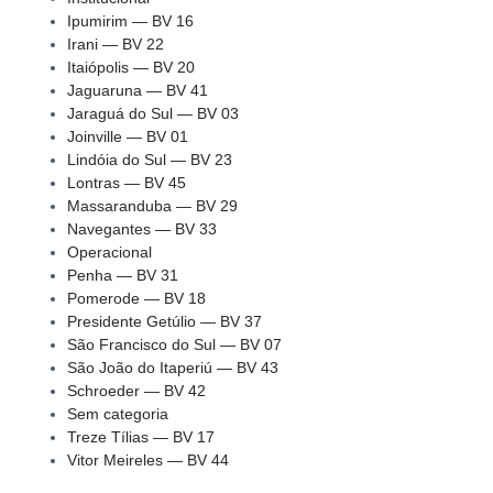
Ipumirim — BV 16
Irani — BV 22
Itaiópolis — BV 20
Jaguaruna — BV 41
Jaraguá do Sul — BV 03
Joinville — BV 01
Lindóia do Sul — BV 23
Lontras — BV 45
Massaranduba — BV 29
Navegantes — BV 33
Operacional
Penha — BV 31
Pomerode — BV 18
Presidente Getúlio — BV 37
São Francisco do Sul — BV 07
São João do Itaperiú — BV 43
Schroeder — BV 42
Sem categoria
Treze Tílias — BV 17
Vitor Meireles — BV 44