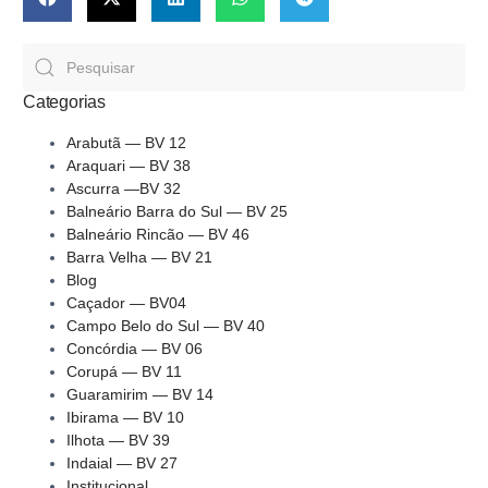
Categorias
Arabutã — BV 12
Araquari — BV 38
Ascurra —BV 32
Balneário Barra do Sul — BV 25
Balneário Rincão — BV 46
Barra Velha — BV 21
Blog
Caçador — BV04
Campo Belo do Sul — BV 40
Concórdia — BV 06
Corupá — BV 11
Guaramirim — BV 14
Ibirama — BV 10
Ilhota — BV 39
Indaial — BV 27
Institucional