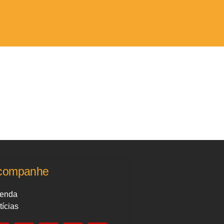
companhe
enda
tícias