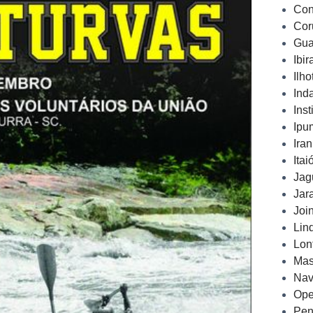
Con
Cor
Gua
Ibi
Ilh
Ind
Inst
Ipu
Ira
Ita
Jag
Jar
Joi
Lin
Lon
Mas
Nav
Ope
Pen