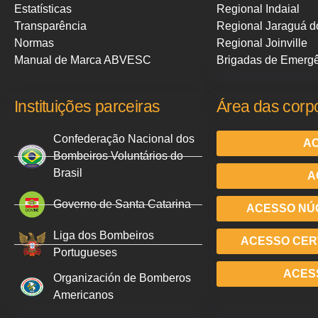
Estatísticas
Regional Indaial
Transparência
Regional Jaraguá d
Normas
Regional Joinville
Manual de Marca ABVESC
Brigadas de Emerg
Instituições parceiras
Área das corp
Confederação Nacional dos
AC
Bombeiros Voluntários do
Brasil
A
Governo de Santa Catarina
ACESSO NÚ
Liga dos Bombeiros
ACESSO CERT
Portugueses
ACES
Organización de Bomberos
Americanos