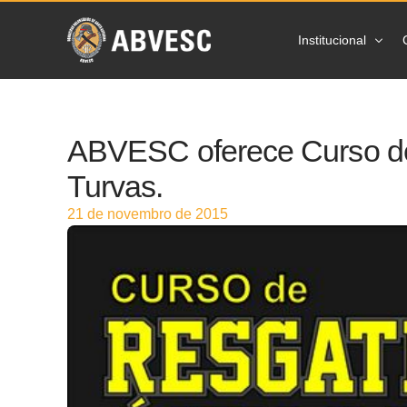
Institucional
Sobre a ABVES
ABVESC oferece Curso d
Ações
Turvas.
Prevenção
21 de novembro de 2015
Estatísticas
Imprensa