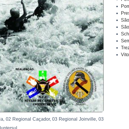
Pom
Pre
São
São
Sch
Sem
Tre
Vit
a, 02 Regional Caçador, 03 Regional Joinville, 03
untersul.