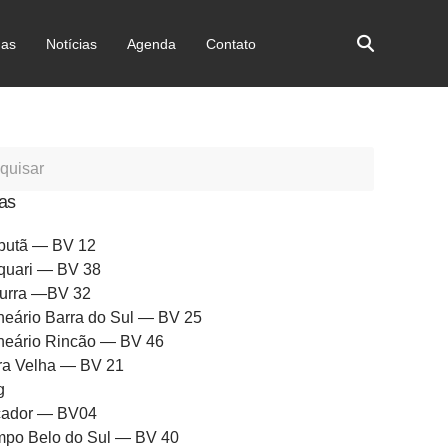
as
Notícias
Agenda
Contato
as
butã — BV 12
quari — BV 38
urra —BV 32
neário Barra do Sul — BV 25
neário Rincão — BV 46
ra Velha — BV 21
g
ador — BV04
po Belo do Sul — BV 40