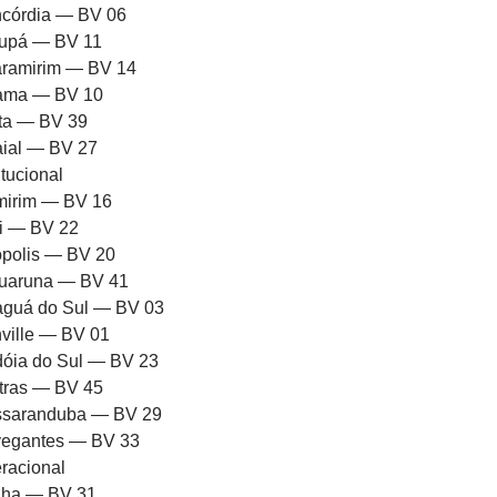
córdia — BV 06
upá — BV 11
ramirim — BV 14
rama — BV 10
ota — BV 39
aial — BV 27
itucional
mirim — BV 16
ni — BV 22
iópolis — BV 20
uaruna — BV 41
aguá do Sul — BV 03
nville — BV 01
dóia do Sul — BV 23
tras — BV 45
saranduba — BV 29
egantes — BV 33
racional
ha — BV 31