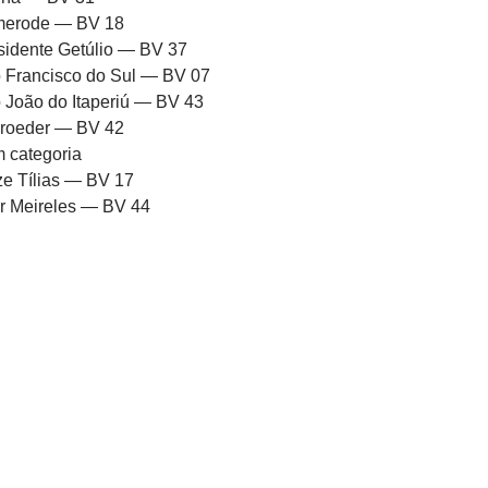
erode — BV 18
sidente Getúlio — BV 37
 Francisco do Sul — BV 07
 João do Itaperiú — BV 43
roeder — BV 42
 categoria
ze Tílias — BV 17
or Meireles — BV 44