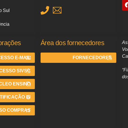
o Sul
ência
orações
Área dos fornecedores
As
Vo
Ca
ESSO E-MAIL
FORNECEDORES
“F
CESSO SIVSC
do
CLEO ENSINO
IFICAÇÃO IN
SO COMPRAS