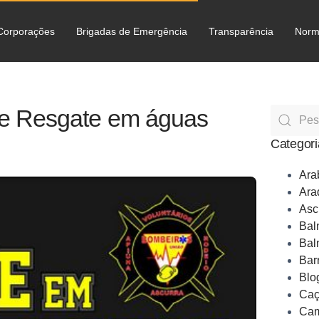
Corporações
Brigadas de Emergência
Transparência
Norm
C
e Resgate em águas
Categori
Ara
Ara
Asc
Bal
Bal
Bar
Blo
Caç
Cam