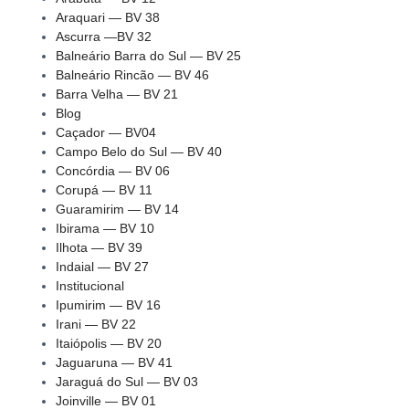
Araquari — BV 38
Ascurra —BV 32
Balneário Barra do Sul — BV 25
Balneário Rincão — BV 46
Barra Velha — BV 21
Blog
Caçador — BV04
Campo Belo do Sul — BV 40
Concórdia — BV 06
Corupá — BV 11
Guaramirim — BV 14
Ibirama — BV 10
Ilhota — BV 39
Indaial — BV 27
Institucional
Ipumirim — BV 16
Irani — BV 22
Itaiópolis — BV 20
Jaguaruna — BV 41
Jaraguá do Sul — BV 03
Joinville — BV 01