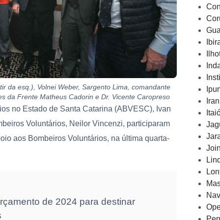
Con
Cor
Gua
Ibi
Ilh
Ind
Inst
ir da esq.), Volnei Weber, Sargento Lima, comandante
Ipu
res da Frente Matheus Cadorin e Dr. Vicente Caropreso
Ira
ios no Estado de Santa Catarina (ABVESC), Ivan
Ita
eiros Voluntários, Neilor Vincenzi, participaram
Jag
Jar
oio aos Bombeiros Voluntários, na última quarta-
Joi
Lin
Lon
Mas
Nav
çamento de 2024 para destinar
Ope
s
Pen