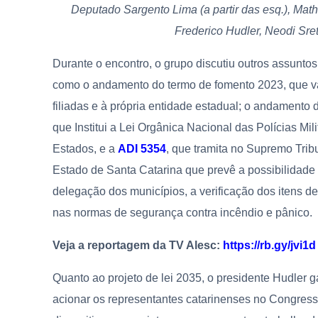
Deputado Sargento Lima (a partir das esq.), Mat
Frederico Hudler, Neodi Sre
Durante o encontro, o grupo discutiu outros assunto
como o andamento do termo de fomento 2023, que va
filiadas e à própria entidade estadual; o andamento
que
Institui a Lei Orgânica Nacional das Polícias Mi
Estados,
e a
ADI 5354
,
que tramita no Supremo Tribu
Estado de Santa Catarina que prevê a possibilidade 
delegação dos municípios, a verificação dos itens d
nas normas de segurança contra incêndio e pânico.
Veja a reportagem da TV Alesc:
https://rb.gy/jvi1d
Quanto ao projeto de lei 2035, o presidente Hudler g
acionar os representantes catarinenses no Congres