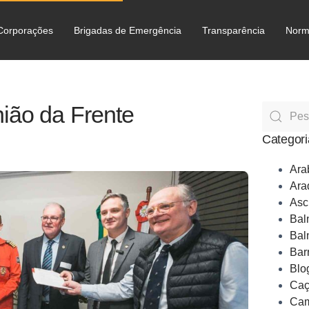
Corporações
Brigadas de Emergência
Transparência
Norm
C
ião da Frente
Categori
Ara
Ara
Asc
Bal
Bal
Bar
Blo
Caç
Cam