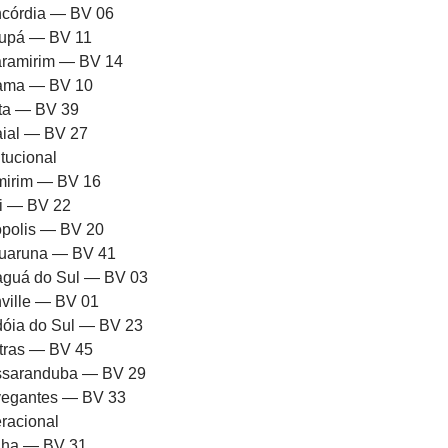
córdia — BV 06
upá — BV 11
ramirim — BV 14
rama — BV 10
ota — BV 39
aial — BV 27
itucional
mirim — BV 16
ni — BV 22
iópolis — BV 20
uaruna — BV 41
aguá do Sul — BV 03
nville — BV 01
dóia do Sul — BV 23
tras — BV 45
saranduba — BV 29
egantes — BV 33
racional
ha — BV 31