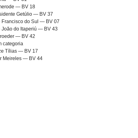
erode — BV 18
sidente Getúlio — BV 37
 Francisco do Sul — BV 07
 João do Itaperiú — BV 43
roeder — BV 42
 categoria
ze Tílias — BV 17
or Meireles — BV 44