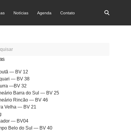
as
Notícias
Agenda
Contato
as
butã — BV 12
quari — BV 38
urra —BV 32
neário Barra do Sul — BV 25
neário Rincão — BV 46
ra Velha — BV 21
g
ador — BV04
po Belo do Sul — BV 40