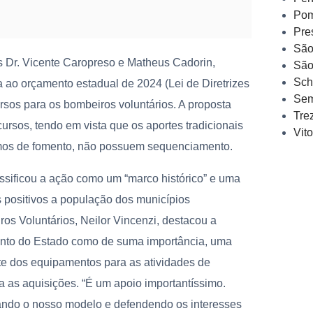
Pom
Pre
São
s Dr. Vicente Caropreso e Matheus Cadorin,
São
Sch
ao orçamento estadual de 2024 (Lei de Diretrizes
Sem
sos para os bombeiros voluntários. A proposta
Tre
cursos, tendo em vista que os aportes tradicionais
Vit
ermos de fomento, não possuem sequenciamento.
ssificou a ação como um “marco histórico” e uma
s positivos a população dos municípios
os Voluntários, Neilor Vincenzi, destacou a
ento do Estado como de suma importância, uma
nte dos equipamentos para as atividades de
a as aquisições. “É um apoio importantíssimo.
ndo o nosso modelo e defendendo os interesses