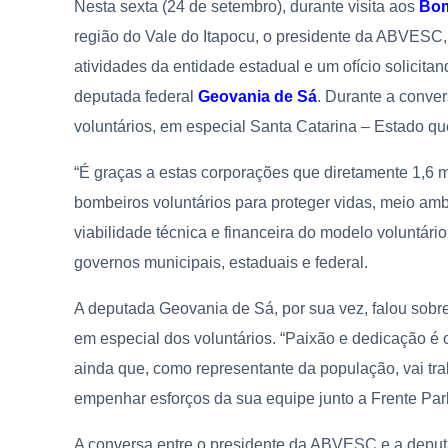
Nesta sexta (24 de setembro), durante visita aos
Bom
região do Vale do Itapocu, o presidente da ABVESC, 
atividades da entidade estadual e um ofício solicita
deputada federal
Geovania de Sá
. Durante a conve
voluntários, em especial Santa Catarina – Estado q
“É graças a estas corporações que diretamente 1,6 
bombeiros voluntários para proteger vidas, meio ambi
viabilidade técnica e financeira do modelo voluntári
governos municipais, estaduais e federal.
A deputada Geovania de Sá, por sua vez, falou sobr
em especial dos voluntários. “Paixão e dedicação é o 
ainda que, como representante da população, vai t
empenhar esforços da sua equipe junto a Frente Par
A conversa entre o presidente da ABVESC e a depu