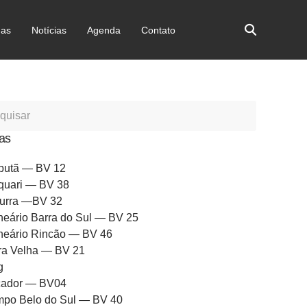
as
Notícias
Agenda
Contato
as
butã — BV 12
quari — BV 38
urra —BV 32
neário Barra do Sul — BV 25
neário Rincão — BV 46
ra Velha — BV 21
g
ador — BV04
po Belo do Sul — BV 40