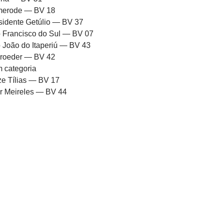
erode — BV 18
sidente Getúlio — BV 37
 Francisco do Sul — BV 07
 João do Itaperiú — BV 43
roeder — BV 42
 categoria
ze Tílias — BV 17
or Meireles — BV 44