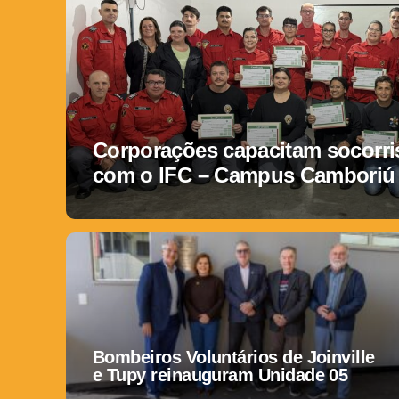
Corporações capacitam socorris
com o IFC – Campus Camboriú
Bombeiros Voluntários de Joinville
e Tupy reinauguram Unidade 05