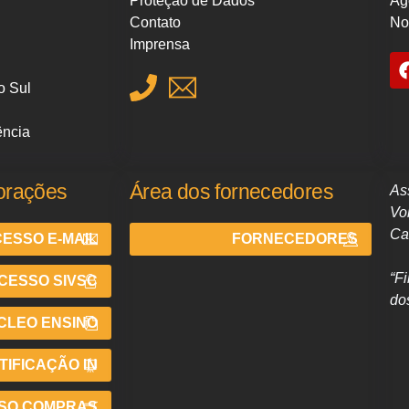
Proteção de Dados
Ag
Contato
No
Imprensa
o Sul
ência
orações
Área dos fornecedores
As
Vo
Ca
ESSO E-MAIL
FORNECEDORES
“F
CESSO SIVSC
do
CLEO ENSINO
IFICAÇÃO IN
SO COMPRAS