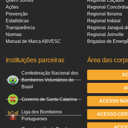
Quem Somos
Regional Caçador
Ações
Regional Concórdia
Prevenção
Regional Ibirama
Estatísticas
Regional Indaial
Transparência
Regional Jaraguá d
Normas
Regional Joinville
Manual de Marca ABVESC
Brigadas de Emerg
Instituições parceiras
Área das corp
Confederação Nacional dos
AC
Bombeiros Voluntários do
Brasil
A
Governo de Santa Catarina
ACESSO NÚ
Liga dos Bombeiros
ACESSO CERT
Portugueses
ACES