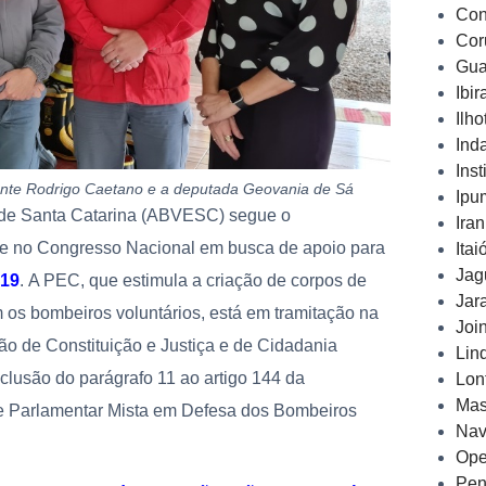
Con
Cor
Gua
Ibi
Ilh
Ind
Inst
ante Rodrigo Caetano e a deputada Geovania de Sá
Ipu
 de Santa Catarina (ABVESC) segue o
Ira
se no Congresso Nacional em busca de apoio para
Ita
Jag
019
. A PEC, que estimula a criação de corpos de
Jar
os bombeiros voluntários, está em tramitação na
Joi
 de Constituição e Justiça e de Cidadania
Lin
inclusão do parágrafo 11 ao artigo 144 da
Lon
Mas
nte Parlamentar Mista em Defesa dos Bombeiros
Nav
Ope
Pen