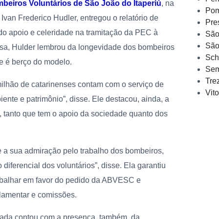
beiros
Voluntários de São João do Itaperiú
, na
Pom
Ivan Frederico Hudler, entregou o relatório de
Pre
ndo apoio e celeridade na tramitação da PEC à
São
São
rsa, Hulder lembrou da longevidade dos bombeiros
Sch
ue é berço do modelo.
Sem
Tre
milhão de catarinenses contam com o serviço de
Vit
ente e patrimônio”, disse. Ele destacou, ainda, a
o, tanto que tem o apoio da sociedade quanto dos
e a sua admiração pelo trabalho dos bombeiros,
diferencial dos voluntários”, disse. Ela garantiu
rabalhar em favor do pedido da ABVESC e
lamentar e comissões.
tada contou com a presença, também, da