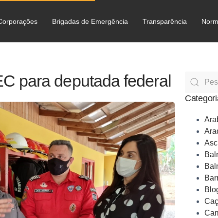
Corporações
Brigadas de Emergência
Transparência
Norm
C
 para deputada federal
Categori
Ara
Ara
Asc
Bal
Bal
Bar
Blo
Caç
Cam