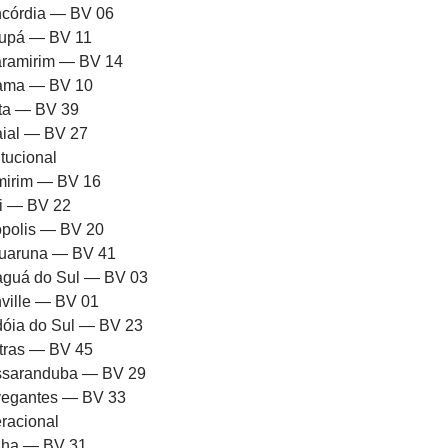
córdia — BV 06
upá — BV 11
ramirim — BV 14
rama — BV 10
ota — BV 39
aial — BV 27
itucional
mirim — BV 16
ni — BV 22
iópolis — BV 20
uaruna — BV 41
aguá do Sul — BV 03
nville — BV 01
dóia do Sul — BV 23
tras — BV 45
saranduba — BV 29
egantes — BV 33
racional
ha — BV 31