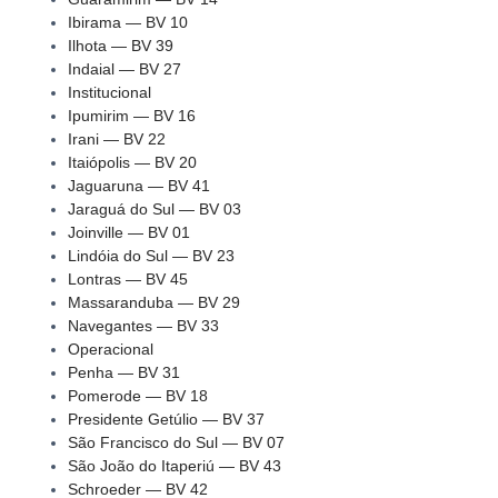
Ibirama — BV 10
Ilhota — BV 39
Indaial — BV 27
Institucional
Ipumirim — BV 16
Irani — BV 22
Itaiópolis — BV 20
Jaguaruna — BV 41
Jaraguá do Sul — BV 03
Joinville — BV 01
Lindóia do Sul — BV 23
Lontras — BV 45
Massaranduba — BV 29
Navegantes — BV 33
Operacional
Penha — BV 31
Pomerode — BV 18
Presidente Getúlio — BV 37
São Francisco do Sul — BV 07
São João do Itaperiú — BV 43
Schroeder — BV 42