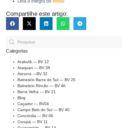
Leia a íntegra do
edital
Compartilhe este artigo:
Categorias
Arabutã — BV 12
Araquari — BV 38
Ascurra —BV 32
Balneário Barra do Sul — BV 25
Balneário Rincão — BV 46
Barra Velha — BV 21
Blog
Caçador — BV04
Campo Belo do Sul — BV 40
Concórdia — BV 06
Corupá — BV 11
Guaramirim — BV 14