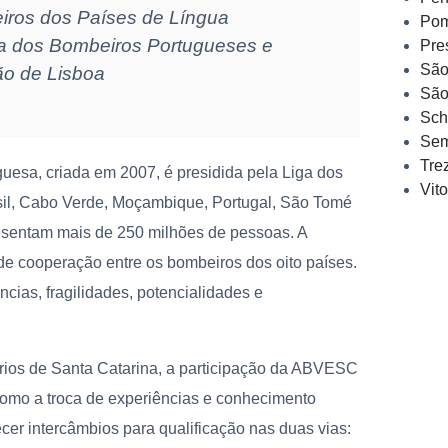
iros dos Países de Língua
Pom
ga dos Bombeiros Portugueses e
Pre
São
ão de Lisboa
São
Sch
Sem
Tre
esa, criada em 2007, é presidida pela Liga dos
Vit
sil, Cabo Verde, Moçambique, Portugal, São Tomé
resentam mais de 250 milhões de pessoas. A
s de cooperação entre os bombeiros dos oito países.
cias, fragilidades, potencialidades e
ios de Santa Catarina, a participação da ABVESC
 como a troca de experiências e conhecimento
ecer intercâmbios para qualificação nas duas vias: