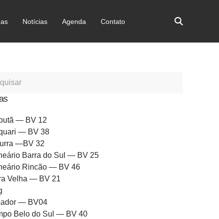
as
Notícias
Agenda
Contato
as
butã — BV 12
quari — BV 38
urra —BV 32
neário Barra do Sul — BV 25
neário Rincão — BV 46
ra Velha — BV 21
g
ador — BV04
po Belo do Sul — BV 40