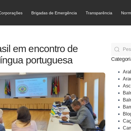
Corporações
Brigadas de Emergência
Transparência
Norm
C
sil em encontro de
língua portuguesa
Categori
Ara
Ara
Asc
Bal
Bal
Bar
Blo
Caç
Cam