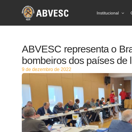
Institucional
Sobre a ABVES
ABVESC representa o Bra
Ações
bombeiros dos países de 
Prevenção
9 de dezembro de 2022
Estatísticas
Imprensa