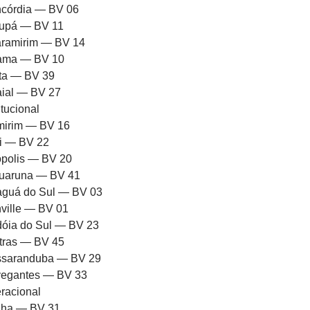
córdia — BV 06
upá — BV 11
ramirim — BV 14
rama — BV 10
ota — BV 39
aial — BV 27
itucional
mirim — BV 16
ni — BV 22
iópolis — BV 20
uaruna — BV 41
aguá do Sul — BV 03
nville — BV 01
dóia do Sul — BV 23
tras — BV 45
saranduba — BV 29
egantes — BV 33
racional
ha — BV 31