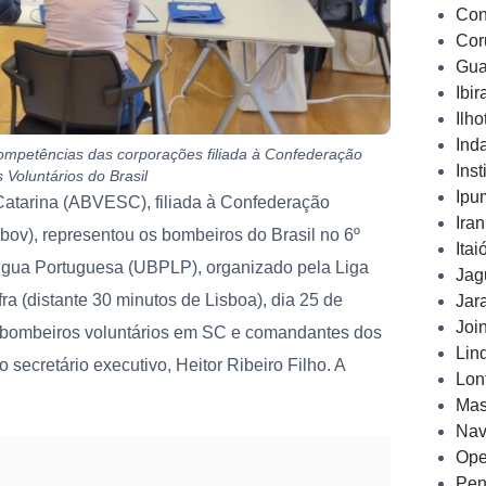
Con
Cor
Gua
Ibi
Ilh
Ind
competências das corporações filiada à Confederação
Inst
Voluntários do Brasil
Ipu
atarina (ABVESC), filiada à Confederação
Ira
bov), representou os bombeiros do Brasil no 6º
Ita
ngua Portuguesa (UBPLP), organizado pela Liga
Jag
a (distante 30 minutos de Lisboa), dia 25 de
Jar
Joi
 bombeiros voluntários em SC e comandantes dos
Lin
 secretário executivo, Heitor Ribeiro Filho. A
Lon
Mas
Nav
Ope
Pen