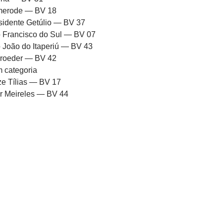
erode — BV 18
sidente Getúlio — BV 37
 Francisco do Sul — BV 07
 João do Itaperiú — BV 43
roeder — BV 42
 categoria
ze Tílias — BV 17
or Meireles — BV 44