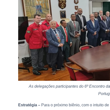
As delegações participantes do 6º Encontro 
Portu
Estratégia –
Para o próximo biênio, com o intuito de