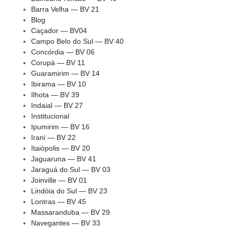
Barra Velha — BV 21
Blog
Caçador — BV04
Campo Belo do Sul — BV 40
Concórdia — BV 06
Corupá — BV 11
Guaramirim — BV 14
Ibirama — BV 10
Ilhota — BV 39
Indaial — BV 27
Institucional
Ipumirim — BV 16
Irani — BV 22
Itaiópolis — BV 20
Jaguaruna — BV 41
Jaraguá do Sul — BV 03
Joinville — BV 01
Lindóia do Sul — BV 23
Lontras — BV 45
Massaranduba — BV 29
Navegantes — BV 33