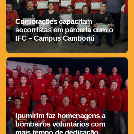
Corporações capacitam
socorristas em parceria com o
IFC – Campus Camboriú
Ipumirim faz homenagens a
bombeiros voluntários com
mais tempo de dedicação