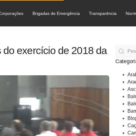
Corporações
Brigadas de Emergência
Transparência
Norm
C
 do exercício de 2018 da
Categori
Ara
Ara
Asc
Bal
Bal
Bar
Blo
Caç
Cam