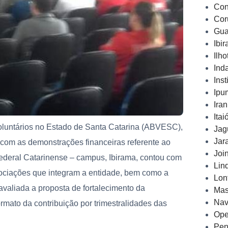
Con
Cor
Gua
Ibi
Ilh
Ind
Inst
Ipu
Ira
Ita
oluntários no Estado de Santa Catarina (ABVESC),
Jag
Jar
io com as demonstrações
financeiras referente ao
Joi
 Federal Catarinense – campus, Ibirama, contou com
Lin
sociações que integram a entidade, bem como a
Lon
avaliada a proposta de fortalecimento da
Mas
Nav
mato da contribuição por trimestralidades das
Ope
Pen