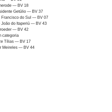
erode — BV 18
sidente Getúlio — BV 37
 Francisco do Sul — BV 07
 João do Itaperiú — BV 43
roeder — BV 42
 categoria
ze Tílias — BV 17
or Meireles — BV 44