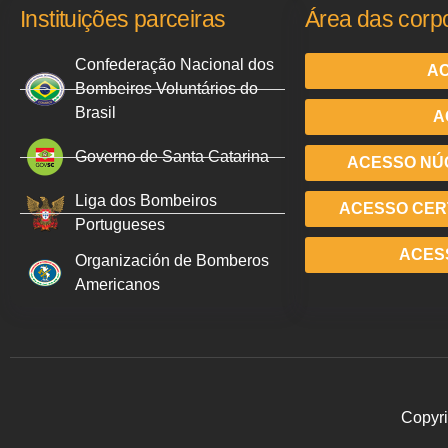
Instituições parceiras
Área das corp
Confederação Nacional dos
AC
Bombeiros Voluntários do
Brasil
A
Governo de Santa Catarina
ACESSO NÚ
Liga dos Bombeiros
ACESSO CERT
Portugueses
ACES
Organización de Bomberos
Americanos
Copyri