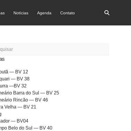
as
Notícias
Agenda
Contato
as
butã — BV 12
quari — BV 38
urra —BV 32
neário Barra do Sul — BV 25
neário Rincão — BV 46
ra Velha — BV 21
g
ador — BV04
po Belo do Sul — BV 40