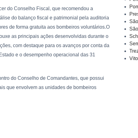
Pom
ecer do Conselho Fiscal, que recomendou a
Pre
ise do balanço fiscal e patrimonial pela auditoria
São
ores de forma gratuita aos bombeiros voluntários.
O
São
Sch
rouxe as principais ações desenvolvidas durante o
Sem
ções, com destaque para os avanços por conta da
Tre
 Estado e o desempenho operacional das 31
Vit
contro do Conselho de Comandantes, que possui
onais que envolvem as unidades de bombeiros