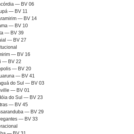
córdia — BV 06
upá — BV 11
ramirim — BV 14
rama — BV 10
ota — BV 39
aial — BV 27
itucional
mirim — BV 16
ni — BV 22
iópolis — BV 20
uaruna — BV 41
aguá do Sul — BV 03
nville — BV 01
dóia do Sul — BV 23
tras — BV 45
saranduba — BV 29
egantes — BV 33
racional
ha — BV 31