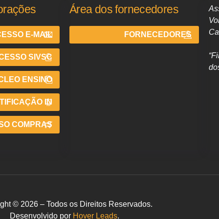
orações
Área dos fornecedores
As
Vo
Ca
ESSO E-MAIL
FORNECEDORES
“F
CESSO SIVSC
do
CLEO ENSINO
IFICAÇÃO IN
SO COMPRAS
ght © 2026 – Todos os Direitos Reservados.
Desenvolvido por
Hover Leads
.