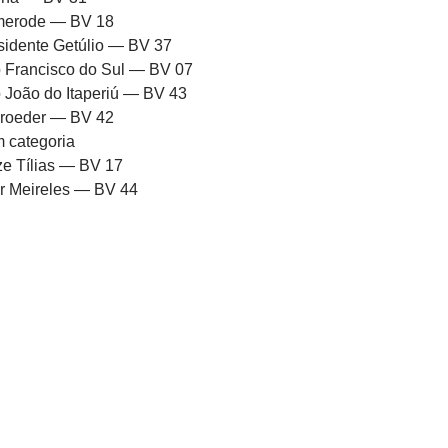
erode — BV 18
sidente Getúlio — BV 37
 Francisco do Sul — BV 07
 João do Itaperiú — BV 43
roeder — BV 42
 categoria
ze Tílias — BV 17
or Meireles — BV 44