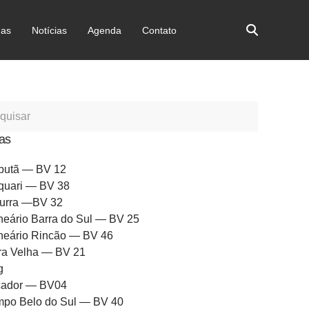
as
Notícias
Agenda
Contato
as
butã — BV 12
quari — BV 38
urra —BV 32
neário Barra do Sul — BV 25
neário Rincão — BV 46
ra Velha — BV 21
g
ador — BV04
po Belo do Sul — BV 40