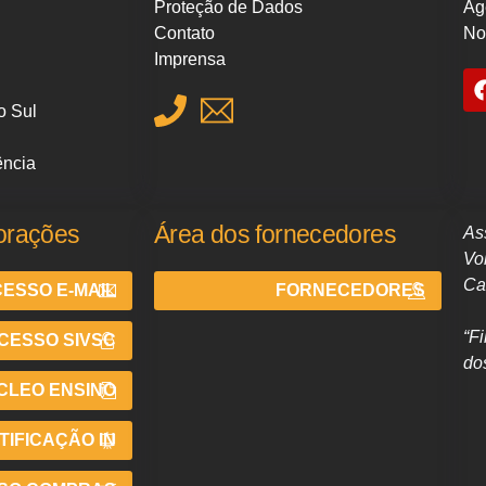
Proteção de Dados
Ag
Contato
No
Imprensa
o Sul
ência
orações
Área dos fornecedores
As
Vo
Ca
ESSO E-MAIL
FORNECEDORES
“F
CESSO SIVSC
do
CLEO ENSINO
IFICAÇÃO IN