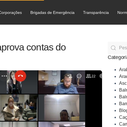
Corporações
Brigadas de Emergência
Transparência
Norm
C
prova contas do
Categori
Ara
Ara
Asc
Bal
Bal
Bar
Blo
Caç
Cam