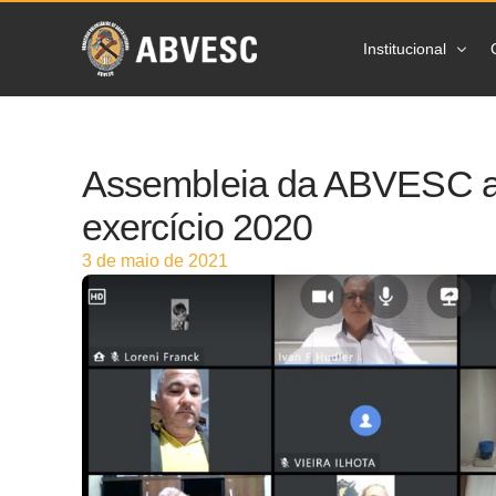
Institucional
Sobre a ABVES
Assembleia da ABVESC a
Ações
exercício 2020
Prevenção
3 de maio de 2021
Estatísticas
Imprensa