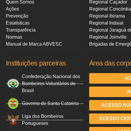
Quem Somos
Regional Caçador
Ações
Regional Concórdia
Prevenção
Regional Ibirama
Estatísticas
Regional Indaial
Transparência
Regional Jaraguá d
Normas
Regional Joinville
Manual de Marca ABVESC
Brigadas de Emerg
Instituições parceiras
Área das corp
Confederação Nacional dos
AC
Bombeiros Voluntários do
Brasil
A
Governo de Santa Catarina
ACESSO NÚ
Liga dos Bombeiros
ACESSO CERT
Portugueses