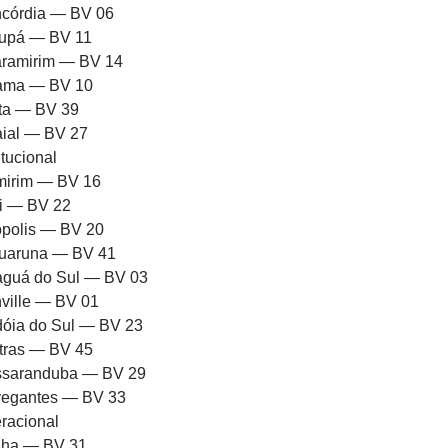
córdia — BV 06
upá — BV 11
ramirim — BV 14
rama — BV 10
ota — BV 39
aial — BV 27
itucional
mirim — BV 16
ni — BV 22
iópolis — BV 20
uaruna — BV 41
aguá do Sul — BV 03
nville — BV 01
dóia do Sul — BV 23
tras — BV 45
saranduba — BV 29
egantes — BV 33
racional
ha — BV 31