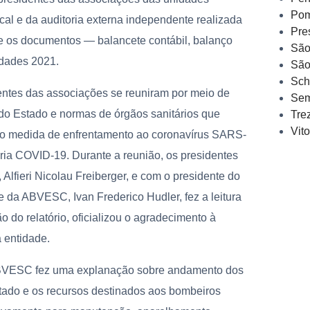
Pom
cal e da auditoria externa independente realizada
Pre
de os documentos — balancete contábil, balanço
São
vidades 2021.
São
Sch
dentes das associações se reuniram por meio de
Sem
do Estado e normas de órgãos sanitários que
Tre
Vit
mo medida de enfrentamento ao coronavírus SARS-
ória COVID-19. Durante a reunião, os presidentes
lfieri Nicolau Freiberger, e com o presidente do
te da ABVESC, Ivan Frederico Hudler, fez a leitura
o do relatório, oficializou o agradecimento à
a entidade.
a ABVESC fez uma explanação sobre andamento dos
ado e os recursos destinados aos bombeiros