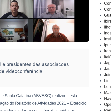
Con
Cor
Gua
Ibi
Ilh
Ind
Inst
Ipu
Ira
Ita
Jag
al e presidentes das associações
Jar
 de videoconferência
Joi
Lin
Lon
Mas
de Santa Catarina (ABVESC) realizou nesta
Nav
ciação do Relatório de Atividades 2021 – Exercício
Ope
Pen
 presidentes das associações das unidades