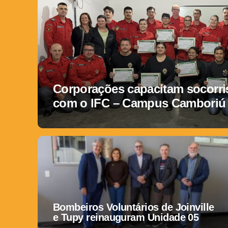
Corporações capacitam socorris
com o IFC – Campus Camboriú
Bombeiros Voluntários de Joinville
e Tupy reinauguram Unidade 05