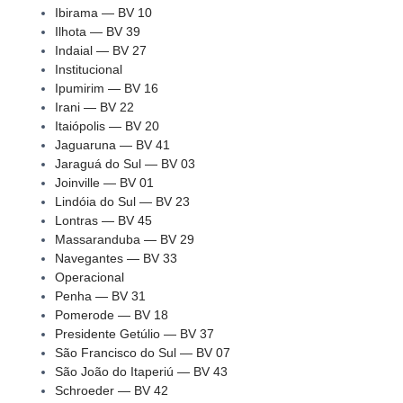
Ibirama — BV 10
Ilhota — BV 39
Indaial — BV 27
Institucional
Ipumirim — BV 16
Irani — BV 22
Itaiópolis — BV 20
Jaguaruna — BV 41
Jaraguá do Sul — BV 03
Joinville — BV 01
Lindóia do Sul — BV 23
Lontras — BV 45
Massaranduba — BV 29
Navegantes — BV 33
Operacional
Penha — BV 31
Pomerode — BV 18
Presidente Getúlio — BV 37
São Francisco do Sul — BV 07
São João do Itaperiú — BV 43
Schroeder — BV 42