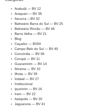
Arabutã — BV 12
Araquari — BV 38
Ascurra —BV 32
Balneário Barra do Sul — BV 25
Balneário Rincão — BV 46
Barra Velha — BV 21
Blog
Caçador — BV04
Campo Belo do Sul — BV 40
Concórdia — BV 06
Corupá — BV 11
Guaramirim — BV 14
Ibirama — BV 10
Ilhota — BV 39
Indaial — BV 27
Institucional
Ipumirim — BV 16
Irani — BV 22
Itaiópolis — BV 20
Jaguaruna — BV 41