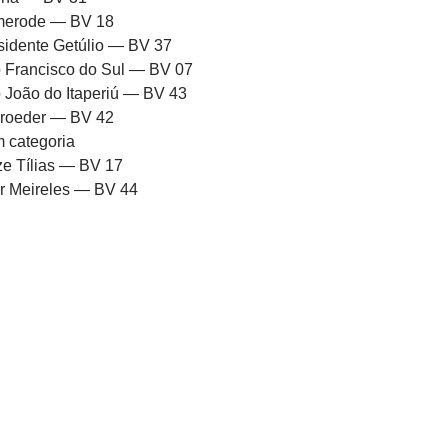
erode — BV 18
sidente Getúlio — BV 37
 Francisco do Sul — BV 07
 João do Itaperiú — BV 43
roeder — BV 42
 categoria
ze Tílias — BV 17
or Meireles — BV 44