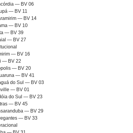
córdia — BV 06
upá — BV 11
ramirim — BV 14
rama — BV 10
ota — BV 39
aial — BV 27
itucional
mirim — BV 16
ni — BV 22
iópolis — BV 20
uaruna — BV 41
aguá do Sul — BV 03
nville — BV 01
dóia do Sul — BV 23
tras — BV 45
saranduba — BV 29
egantes — BV 33
racional
ha — BV 31