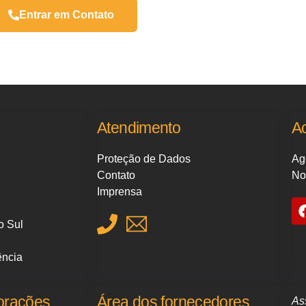
Entrar em Contato
Atendimento
A
Proteção de Dados
Ag
Contato
No
Imprensa
o Sul
ência
orações
Área dos fornecedores
As