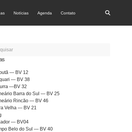
as
Notícias
Agenda
Contato
as
butã — BV 12
quari — BV 38
urra —BV 32
neário Barra do Sul — BV 25
neário Rincão — BV 46
ra Velha — BV 21
g
ador — BV04
po Belo do Sul — BV 40