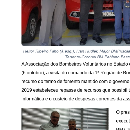
Heitor Ribeiro Filho (à esq.), Ivan Hudler, Major BMPri
Tenente-Coronel BM Fabiano Bastos
A Associação dos Bombeiros Voluntários no Estado 
(6.outubro), a visita do comando da 1ª Região de B
recurso do termo de fomento mantido com o governo
2019 estabeleceu repasse de recursos que possibili
informática e o custeio de despesas correntes da as
O pres
execut
BM Ce