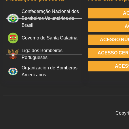
Confederação Nacional dos
AC
Bombeiros Voluntários do
Brasil
A
Governo de Santa Catarina
ACESSO NÚ
Liga dos Bombeiros
ACESSO CERT
Portugueses
ACES
Organización de Bomberos
Americanos
Copyri