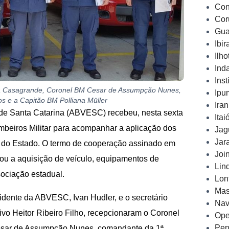
Con
Cor
Gua
Ibi
Ilh
Ind
Inst
scila Casagrande, Coronel BM Cesar de Assumpção Nunes,
Ipu
 e a Capitão BM Polliana Müller
Ira
de Santa Catarina (ABVESC) recebeu, nesta sexta
Ita
ombeiros Militar para acompanhar a aplicação dos
Jag
Jar
 do Estado. O termo de cooperação assinado em
Joi
tou a aquisição de veículo, equipamentos de
Lin
sociação estadual.
Lon
Mas
idente da ABVESC, Ivan Hudler, e o secretário
Nav
ivo Heitor Ribeiro Filho, recepcionaram o Coronel
Ope
Pen
sar de Assumpção Nunes, comandante da 1ª