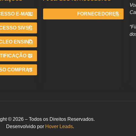
Vo
Ca
ESSO E-MAIL
FORNECEDORES
“F
CESSO SIVSC
do
CLEO ENSINO
IFICAÇÃO IN
SO COMPRAS
ght © 2026 – Todos os Direitos Reservados.
Desenvolvido por
Hover Leads
.