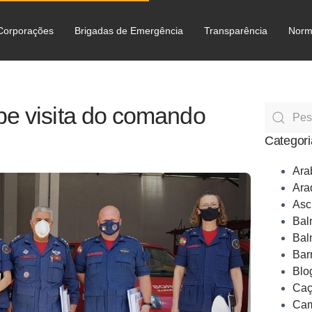
Corporações
Brigadas de Emergência
Transparência
Norm
C
be visita do comando
Categori
Ara
Ara
Asc
Bal
Bal
Bar
Blo
Caç
Cam