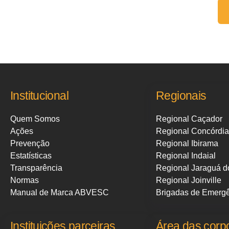
Fale conosco:
Institucional
Regionais
Quem Somos
Regional Caçador
Ações
Regional Concórdia
Prevenção
Regional Ibirama
Estatísticas
Regional Indaial
Transparência
Regional Jaraguá d
Normas
Regional Joinville
Manual de Marca ABVESC
Brigadas de Emerg
Instituições parceiras
Área das corp