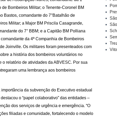
Pom
 de Bombeiros Militar; o Tenente-Coronel BM
Pre
o Bastos, comandante do 7°Batalhão de
São
ros Militar; a Major BM Priscila Casagrande,
São
Sch
andante do 7° BBM; e a Capitão BM Polliana
Sem
, comandante da 4ª Companhia de Bombeiros
Tre
r de Joinville. Os militares foram presenteados com
Vit
 sobre a história dos bombeiros voluntários no
 e o relatório de atividades da ABVESC. Por sua
ntregaram uma lembrança aos bombeiros
u a importância da subvenção do Executivo estadual
destacou o “papel colaborativo” das entidades –
ção dos serviços de urgência e emergência. “O
ções filiadas e comunidade, fortalecendo o modelo