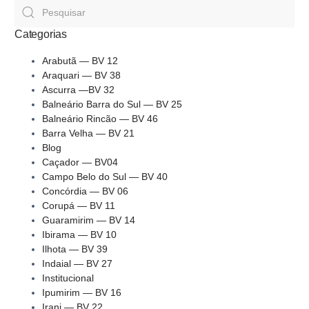
Categorias
Arabutã — BV 12
Araquari — BV 38
Ascurra —BV 32
Balneário Barra do Sul — BV 25
Balneário Rincão — BV 46
Barra Velha — BV 21
Blog
Caçador — BV04
Campo Belo do Sul — BV 40
Concórdia — BV 06
Corupá — BV 11
Guaramirim — BV 14
Ibirama — BV 10
Ilhota — BV 39
Indaial — BV 27
Institucional
Ipumirim — BV 16
Irani — BV 22