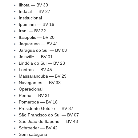
Ilhota — BV 39
Indaial — BV 27
Institucional
Ipumirim — BV 16
Irani — BV 22
Itaiópolis — BV 20
Jaguaruna — BV 41
Jaraguá do Sul — BV 03
Joinville — BV 01
Lindóia do Sul — BV 23
Lontras — BV 45
Massaranduba — BV 29
Navegantes — BV 33
Operacional
Penha — BV 31
Pomerode — BV 18
Presidente Getúlio — BV 37
São Francisco do Sul — BV 07
São João do Itaperiú — BV 43
Schroeder — BV 42
Sem categoria