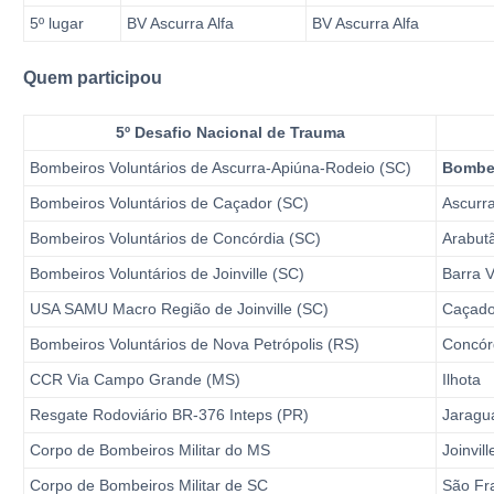
5º lugar
BV Ascurra Alfa
BV Ascurra Alfa
Quem participou
5º Desafio Nacional de Trauma
Bombeiros Voluntários de Ascurra-Apiúna-Rodeio (SC)
Bombei
Bombeiros Voluntários de Caçador (SC)
Ascurr
Bombeiros Voluntários de Concórdia (SC)
Arabut
Bombeiros Voluntários de Joinville (SC)
Barra 
USA SAMU Macro Região de Joinville (SC)
Caçado
Bombeiros Voluntários de Nova Petrópolis (RS)
Concór
CCR Via Campo Grande (MS)
Ilhota
Resgate Rodoviário BR-376 Inteps (PR)
Jaragu
Corpo de Bombeiros Militar do MS
Joinvill
Corpo de Bombeiros Militar de SC
São Fr