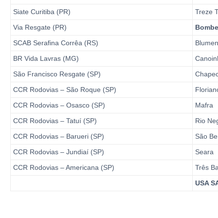
Siate Curitiba (PR)
Treze T
Via Resgate (PR)
Bombei
SCAB Serafina Corrêa (RS)
Blume
BR Vida Lavras (MG)
Canoin
São Francisco Resgate (SP)
Chape
CCR Rodovias – São Roque (SP)
Florian
CCR Rodovias – Osasco (SP)
Mafra
CCR Rodovias – Tatuí (SP)
Rio Ne
CCR Rodovias – Barueri (SP)
São Be
CCR Rodovias – Jundiaí (SP)
Seara
CCR Rodovias – Americana (SP)
Três B
USA SA