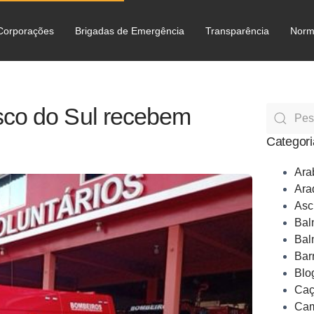
Corporações
Brigadas de Emergência
Transparência
Norm
C
sco do Sul recebem
Categori
Ara
Ara
Asc
Bal
Bal
Bar
Blo
Caç
Cam