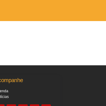
companhe
enda
tícias