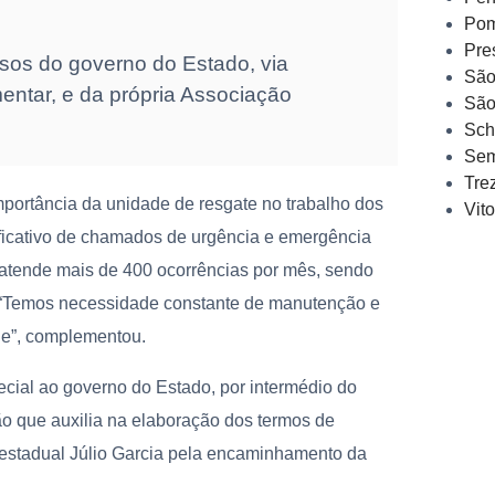
Pom
Pre
rsos do governo do Estado, via
São
ntar, e da própria Associação
São
Sch
Sem
Tre
portância da unidade de resgate no trabalho dos
Vit
ficativo de chamados de urgência e emergência
 atende mais de 400 ocorrências por mês, sendo
e. “Temos necessidade constante de manutenção e
de”, complementou.
ecial ao governo do Estado, por intermédio do
ão que auxilia na elaboração dos termos de
estadual Júlio Garcia pela encaminhamento da