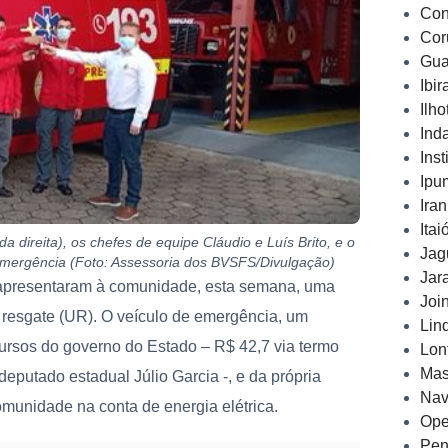
Con
Cor
Gua
Ibi
Ilh
Ind
Inst
Ipu
Ira
Ita
 direita), os chefes de equipe Cláudio e Luís Brito, e o
Jag
emergência (Foto: Assessoria dos BVSFS/Divulgação)
Jar
 apresentaram à comunidade, esta semana, uma
Joi
 resgate (UR). O veículo de emergência, um
Lin
ecursos do governo do Estado – R$ 42,7 via termo
Lon
Mas
putado estadual Júlio Garcia -, e da própria
Nav
munidade na conta de energia elétrica.
Ope
Pen