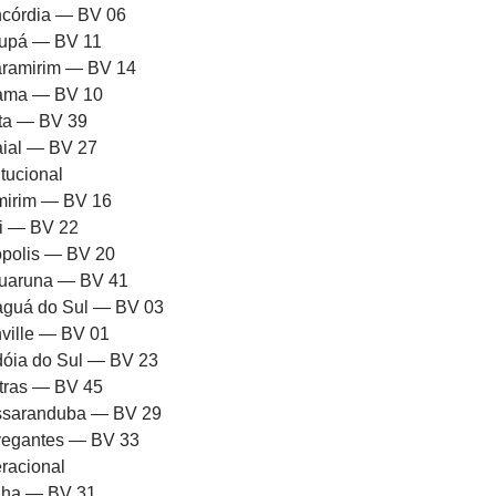
córdia — BV 06
upá — BV 11
ramirim — BV 14
rama — BV 10
ota — BV 39
aial — BV 27
itucional
mirim — BV 16
ni — BV 22
iópolis — BV 20
uaruna — BV 41
aguá do Sul — BV 03
nville — BV 01
dóia do Sul — BV 23
tras — BV 45
saranduba — BV 29
egantes — BV 33
racional
ha — BV 31