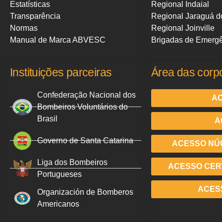
Estatísticas
Regional Indaial
Transparência
Regional Jaraguá d
Normas
Regional Joinville
Manual de Marca ABVESC
Brigadas de Emerg
Instituições parceiras
Área das corp
Confederação Nacional dos
AC
Bombeiros Voluntários do
Brasil
A
Governo de Santa Catarina
ACESSO NÚ
Liga dos Bombeiros
ACESSO CERT
Portugueses
ACES
Organización de Bomberos
Americanos