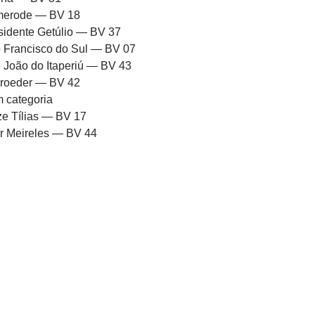
erode — BV 18
sidente Getúlio — BV 37
 Francisco do Sul — BV 07
 João do Itaperiú — BV 43
roeder — BV 42
 categoria
ze Tílias — BV 17
or Meireles — BV 44