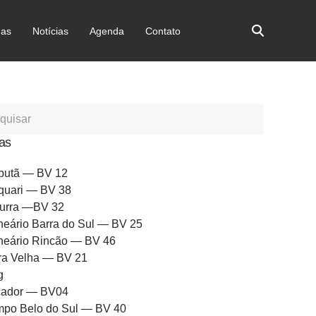
as
Notícias
Agenda
Contato
as
butã — BV 12
quari — BV 38
urra —BV 32
neário Barra do Sul — BV 25
neário Rincão — BV 46
ra Velha — BV 21
g
ador — BV04
po Belo do Sul — BV 40