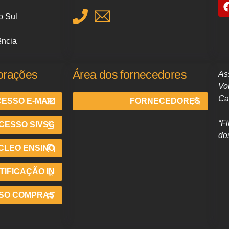
o Sul
ência
orações
Área dos fornecedores
As
Vo
Ca
ESSO E-MAIL
FORNECEDORES
“F
CESSO SIVSC
do
CLEO ENSINO
IFICAÇÃO IN
SO COMPRAS