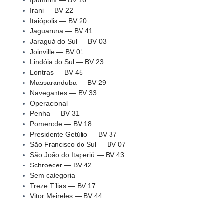
Ipumirim — BV 16
Irani — BV 22
Itaiópolis — BV 20
Jaguaruna — BV 41
Jaraguá do Sul — BV 03
Joinville — BV 01
Lindóia do Sul — BV 23
Lontras — BV 45
Massaranduba — BV 29
Navegantes — BV 33
Operacional
Penha — BV 31
Pomerode — BV 18
Presidente Getúlio — BV 37
São Francisco do Sul — BV 07
São João do Itaperiú — BV 43
Schroeder — BV 42
Sem categoria
Treze Tílias — BV 17
Vitor Meireles — BV 44