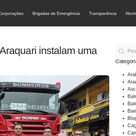
Corporações
Brigadas de Emergência
Transparência
Norm
C
 Araquari instalam uma
Categori
Ara
Ara
Asc
Bal
Bal
Bar
Blo
Caç
Cam