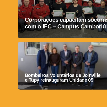
Corporações capacitam socorris
com o IFC – Campus Camboriú
Bombeiros Voluntários de Joinville
e Tupy reinauguram Unidade 05