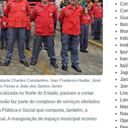
Con
Cor
Gua
Ibi
Ilh
Ind
Inst
Ipu
Ira
Ita
Jag
Jar
dante Charles Constantino, Ivan Frederico Hudler, José
Joi
 Farias e João dos Santos Júnior
Lin
ocalizada no Norte do Estado, passam a contar
Lon
essão faz parte do complexo de serviços ofertados
Mas
 Pública e Social que comporta, também, a
Nav
ipal. A inauguração do espaço municipal ocorreu
Ope
Pen