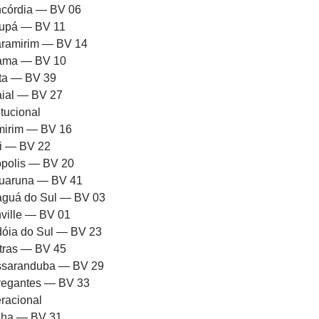
córdia — BV 06
upá — BV 11
ramirim — BV 14
rama — BV 10
ota — BV 39
aial — BV 27
itucional
mirim — BV 16
ni — BV 22
iópolis — BV 20
uaruna — BV 41
aguá do Sul — BV 03
nville — BV 01
dóia do Sul — BV 23
tras — BV 45
saranduba — BV 29
egantes — BV 33
racional
ha — BV 31