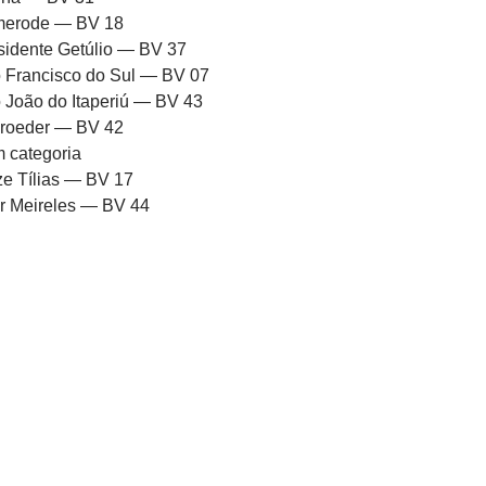
erode — BV 18
sidente Getúlio — BV 37
 Francisco do Sul — BV 07
 João do Itaperiú — BV 43
roeder — BV 42
 categoria
ze Tílias — BV 17
or Meireles — BV 44