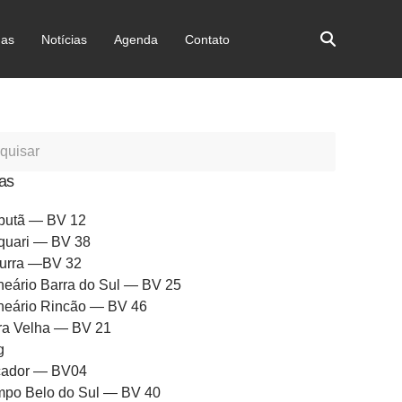
as
Notícias
Agenda
Contato
as
butã — BV 12
quari — BV 38
urra —BV 32
neário Barra do Sul — BV 25
neário Rincão — BV 46
ra Velha — BV 21
g
ador — BV04
po Belo do Sul — BV 40