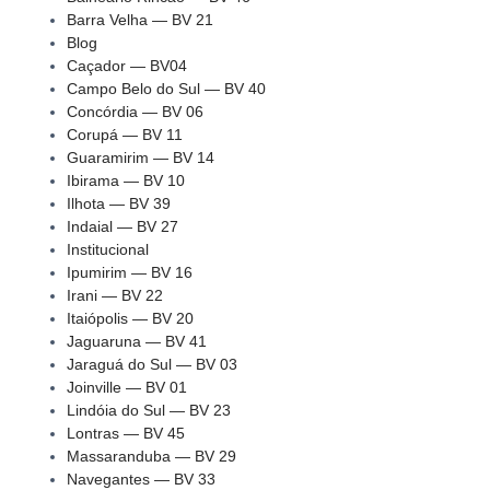
Barra Velha — BV 21
Blog
Caçador — BV04
Campo Belo do Sul — BV 40
Concórdia — BV 06
Corupá — BV 11
Guaramirim — BV 14
Ibirama — BV 10
Ilhota — BV 39
Indaial — BV 27
Institucional
Ipumirim — BV 16
Irani — BV 22
Itaiópolis — BV 20
Jaguaruna — BV 41
Jaraguá do Sul — BV 03
Joinville — BV 01
Lindóia do Sul — BV 23
Lontras — BV 45
Massaranduba — BV 29
Navegantes — BV 33