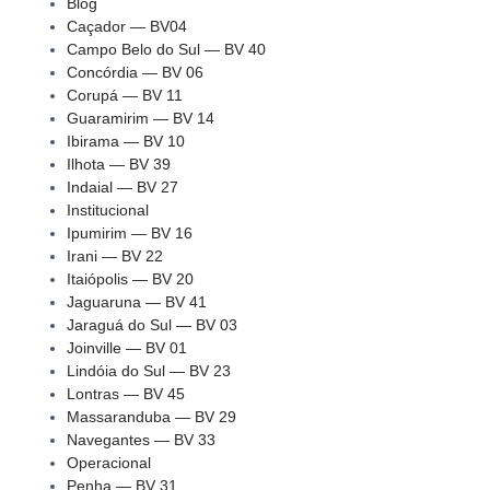
Blog
Caçador — BV04
Campo Belo do Sul — BV 40
Concórdia — BV 06
Corupá — BV 11
Guaramirim — BV 14
Ibirama — BV 10
Ilhota — BV 39
Indaial — BV 27
Institucional
Ipumirim — BV 16
Irani — BV 22
Itaiópolis — BV 20
Jaguaruna — BV 41
Jaraguá do Sul — BV 03
Joinville — BV 01
Lindóia do Sul — BV 23
Lontras — BV 45
Massaranduba — BV 29
Navegantes — BV 33
Operacional
Penha — BV 31