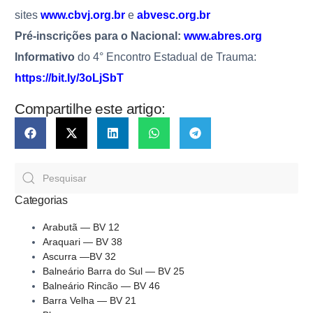
sites
www.cbvj.org.br
e
abvesc.org.br
Pré-inscrições para o Nacional:
www.abres.org
Informativo
do 4° Encontro Estadual de Trauma:
https://bit.ly/3oLjSbT
Compartilhe este artigo:
Categorias
Arabutã — BV 12
Araquari — BV 38
Ascurra —BV 32
Balneário Barra do Sul — BV 25
Balneário Rincão — BV 46
Barra Velha — BV 21