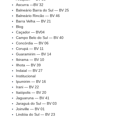
Ascurra —BV 32
Balneário Barra do Sul — BV 25
Balneário Rincão — BV 46
Barra Velha — BV 21
Blog
Caçador — BV04
Campo Belo do Sul — BV 40
Concórdia — BV 06
Corupá — BV 11
Guaramirim — BV 14
Ibirama — BV 10
Ilhota — BV 39
Indaial — BV 27
Institucional
Ipumirim — BV 16
Irani — BV 22
Itaiópolis — BV 20
Jaguaruna — BV 41
Jaraguá do Sul — BV 03
Joinville — BV 01
Lindóia do Sul — BV 23