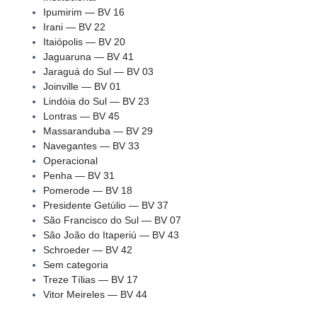
Ipumirim — BV 16
Irani — BV 22
Itaiópolis — BV 20
Jaguaruna — BV 41
Jaraguá do Sul — BV 03
Joinville — BV 01
Lindóia do Sul — BV 23
Lontras — BV 45
Massaranduba — BV 29
Navegantes — BV 33
Operacional
Penha — BV 31
Pomerode — BV 18
Presidente Getúlio — BV 37
São Francisco do Sul — BV 07
São João do Itaperiú — BV 43
Schroeder — BV 42
Sem categoria
Treze Tílias — BV 17
Vitor Meireles — BV 44