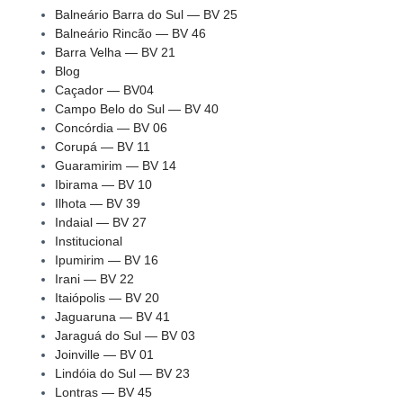
Balneário Barra do Sul — BV 25
Balneário Rincão — BV 46
Barra Velha — BV 21
Blog
Caçador — BV04
Campo Belo do Sul — BV 40
Concórdia — BV 06
Corupá — BV 11
Guaramirim — BV 14
Ibirama — BV 10
Ilhota — BV 39
Indaial — BV 27
Institucional
Ipumirim — BV 16
Irani — BV 22
Itaiópolis — BV 20
Jaguaruna — BV 41
Jaraguá do Sul — BV 03
Joinville — BV 01
Lindóia do Sul — BV 23
Lontras — BV 45