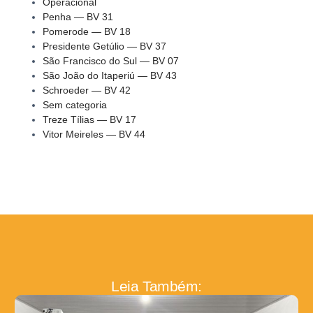
Operacional
Penha — BV 31
Pomerode — BV 18
Presidente Getúlio — BV 37
São Francisco do Sul — BV 07
São João do Itaperiú — BV 43
Schroeder — BV 42
Sem categoria
Treze Tílias — BV 17
Vitor Meireles — BV 44
Leia Também: