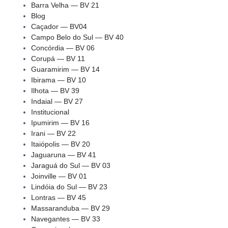
Barra Velha — BV 21
Blog
Caçador — BV04
Campo Belo do Sul — BV 40
Concórdia — BV 06
Corupá — BV 11
Guaramirim — BV 14
Ibirama — BV 10
Ilhota — BV 39
Indaial — BV 27
Institucional
Ipumirim — BV 16
Irani — BV 22
Itaiópolis — BV 20
Jaguaruna — BV 41
Jaraguá do Sul — BV 03
Joinville — BV 01
Lindóia do Sul — BV 23
Lontras — BV 45
Massaranduba — BV 29
Navegantes — BV 33