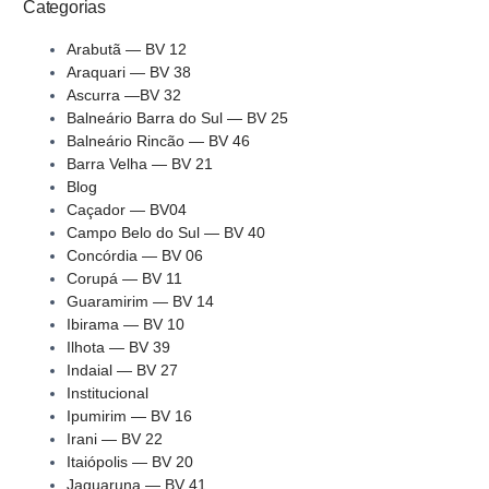
Categorias
Arabutã — BV 12
Araquari — BV 38
Ascurra —BV 32
Balneário Barra do Sul — BV 25
Balneário Rincão — BV 46
Barra Velha — BV 21
Blog
Caçador — BV04
Campo Belo do Sul — BV 40
Concórdia — BV 06
Corupá — BV 11
Guaramirim — BV 14
Ibirama — BV 10
Ilhota — BV 39
Indaial — BV 27
Institucional
Ipumirim — BV 16
Irani — BV 22
Itaiópolis — BV 20
Jaguaruna — BV 41