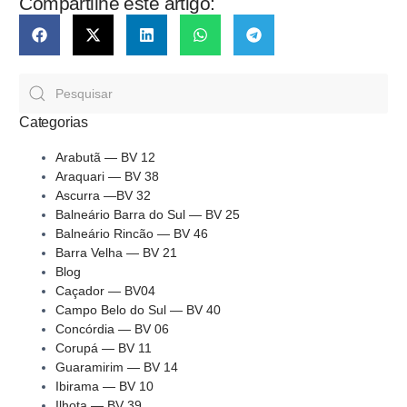
Compartilhe este artigo:
Categorias
Arabutã — BV 12
Araquari — BV 38
Ascurra —BV 32
Balneário Barra do Sul — BV 25
Balneário Rincão — BV 46
Barra Velha — BV 21
Blog
Caçador — BV04
Campo Belo do Sul — BV 40
Concórdia — BV 06
Corupá — BV 11
Guaramirim — BV 14
Ibirama — BV 10
Ilhota — BV 39